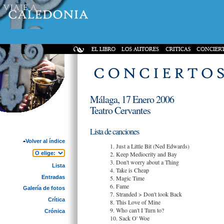
Málaga, 17 Enero 2006
Teatro Cervantes
Lista de canciones
Volver al índice
1. Just a Little Bit (Ned Edwards)
2. Keep Mediocrity and Bay
3. Don't worry about a Thing
Lista
4. Take is Cheap
Entradas
5. Magic Time
6. Fame
Galería de fotos
7. Stranded > Don't look Back
Crítica
8. This Love of Mine
9. Who can't I Turn to?
Crónica
10. Sack O' Woe