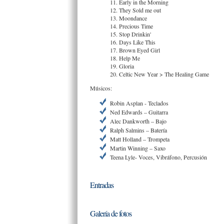
11. Early in the Morning
12. They Sold me out
13. Moondance
14. Precious Time
15. Stop Drinkin'
16. Days Like This
17. Brown Eyed Girl
18. Help Me
19. Gloria
20. Celtic New Year > The Healing Game
Músicos:
Robin Asplan - Teclados
Ned Edwards – Guitarra
Alec Dankworth – Bajo
Ralph Salmins – Batería
Matt Holland – Trompeta
Martin Winning – Saxo
Teena Lyle- Voces, Vibráfono, Percusión
Entradas
Galería de fotos