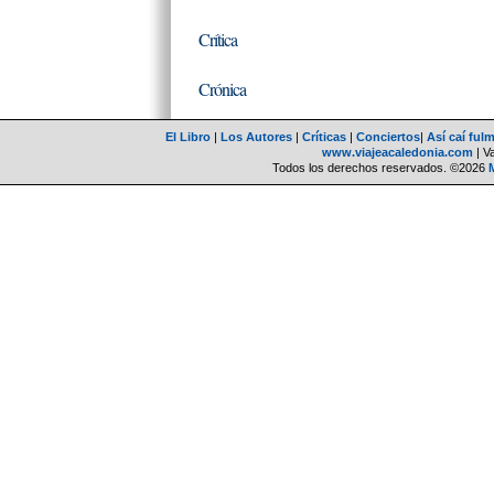
Crítica
Crónica
El Libro
|
Los Autores
|
Críticas
|
Conciertos
|
Así caí ful
www.viajeacaledonia.com
| V
Todos los derechos reservados. ©2026