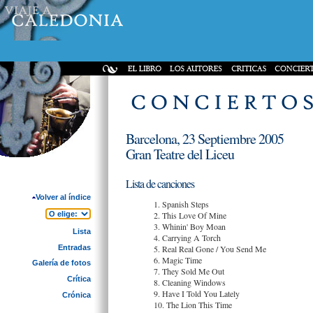
Barcelona, 23 Septiembre 2005
Gran Teatre del Liceu
Lista de canciones
Volver al índice
1. Spanish Steps
2. This Love Of Mine
3. Whinin' Boy Moan
Lista
4. Carrying A Torch
Entradas
5. Real Real Gone / You Send Me
6. Magic Time
Galería de fotos
7. They Sold Me Out
Crítica
8. Cleaning Windows
9. Have I Told You Lately
Crónica
10. The Lion This Time