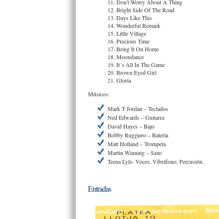
11. Don't Worry About A Thing
12. Bright Side Of The Road
13. Days Like This
14. Wonderful Remark
15. Little Village
16. Precious Time
17. Bring It On Home
18. Moondance
19. It´s All In The Game
20. Brown Eyed Girl
21. Gloria
Músicos:
Mark T Jordan – Teclados
Ned Edwards – Guitarra
David Hayes – Bajo
Bobby Ruggiero – Batería
Matt Holland – Trompeta
Martin Winning – Saxo
Teena Lyle- Voces, Vibráfono, Percusión.
Entradas