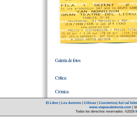
Galería de fotos
Crítica:
Crónica:
El Libro
|
Los Autores
|
Críticas
|
Conciertos
|
Así caí ful
www.viajeacaledonia.com
| V
Todos los derechos reservados. ©2026