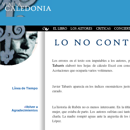
Los errores en el texto son imputables a los autores,
Tabarés
elaboró tres hojas de cálculo Excel con consi
Acotaciones que ocuparía varios volúmenes.
Javier Tabarés aparecía en los índices onomásticos justo
Línea de Tiempo
curado.
La historia de Rubén no es menos interesante. En la últi
Volver a
Agradecimientos
mujer, que estaba de parto. Los autores sufrían casi tant
charla. La madre rompió aguas ante la angustia de los i
López.