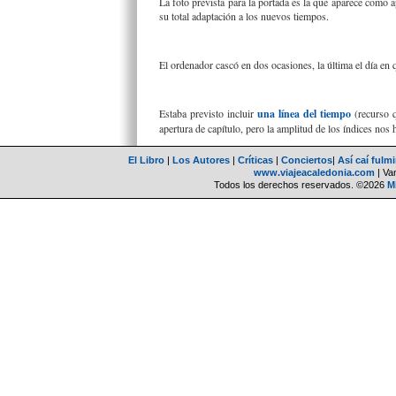
La foto prevista para la portada es la que aparece como
su total adaptación a los nuevos tiempos.
El ordenador cascó en dos ocasiones, la última el día en 
Estaba previsto incluir
una línea del tiempo
(recurso q
apertura de capítulo, pero la amplitud de los índices nos h
El Libro
|
Los Autores
|
Críticas
|
Conciertos
|
Así caí fulm
www.viajeacaledonia.com
| Van
Todos los derechos reservados. ©2026
M