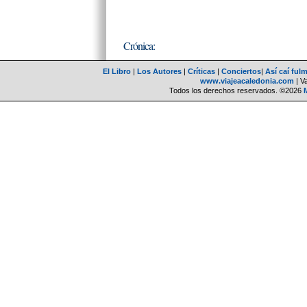
Crónica:
El Libro
|
Los Autores
|
Críticas
|
Conciertos
|
Así caí ful
www.viajeacaledonia.com
| V
Todos los derechos reservados. ©2026