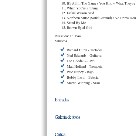
It's All In The Game / You Know What They're
When You're Smiling
Jackie Wilson Said
Northern Muse (Solid Ground) / No Prima Do
Stand By Me
Brown Eyed Girl
Duración: 1h 15m
Músicos
Richard Dunn - Teclados
Ned Edwards - Guitarra
Lee Goodall - Saxo
Matt Holland - Trompeta
Pete Hurley - Bajo
Bobby Irwin - Batería
Martin Winning - Saxo
Entradas
Galería de fotos
Crítica: