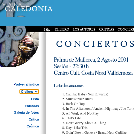
Palma de Mallorca, 2 Agosto 2001
Sesión - 22:30 h
Centro Cult. Costa Nord Valldemosa
Lista de canciones
Volver al índice
Cadillac Baby (Ned Edwards)
Muleskinner Blues
Lista
Back On Top
Entradas
In The Afternoon / Ancient Highway / Joe Turn
All Work And No Play
Galería de fotos
That's Life
Crítica
Don't Worry About A Thing
Crónica
Days Like This
Goin' Down Geneva / Brand New Cadillac