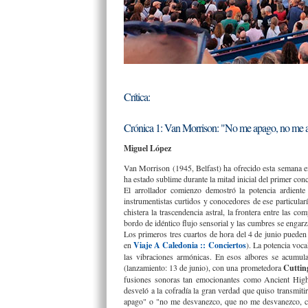
Crítica:
Crónica 1: Van Morrison: "No me apago, no me 
Miguel López
Van Morrison (1945, Belfast) ha ofrecido esta semana en
ha estado sublime durante la mitad inicial del primer conc
El arrollador comienzo demostró la potencia ardiente
instrumentistas curtidos y conocedores de ese particular
chistera la trascendencia astral, la frontera entre las
bordo de idéntico flujo sensorial y las cumbres se enga
Los primeros tres cuartos de hora del 4 de junio pueden 
en
Viaje A Caledonia :: Conciertos
). La potencia voc
las vibraciones armónicas. En esos albores se acumul
(lanzamiento: 13 de junio), con una prometedora
Cuttin
fusiones sonoras tan emocionantes como Ancient High
desveló a la cofradía la gran verdad que quiso transmi
apago" o "no me desvanezco, que no me desvanezco, coñ