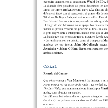
geografía vanática, con el apasionante
Would do I Do,
La dilatada obra poliédrica del genio desembocó en do
Moan No More, Broken Record, Days Like This, In The A
diferencial llegó con el reencuentro el primer día 
Windows/Be Bop a Lula, entre otras maravillas. Para el s
Ever Needed Someone (una sorpresa de las más agradabl
El fuego de Van Morrison no se apaga. No muestra resco
música es pasión creadora sin principio ni final, un elan
el grito alegre, libre e intemporal, nacido antes que el
La banda que Van Morrison trajo al Botánico fue de autént
y deslumbraron con su talento, como el trompetista
Mat
nombres de oro fueron
John McCullough
(tecla
Jayatilaka
y
Jolene O’Hara
dieron contrapunto perf
ambas sesiones.
Crónica 2:
Ricardo del Campo
Que cómo conocí a
Van Morrison
? (su imagen y su
bueno porque no me acuerdo de nada”
. En verdad, sí,
The Last Waltz,
esa monumental obra filmada por
Marti
noche, con subtítulos en español.
Ver allí a ese botijo incendiario rugiendo entregado…me
(lo vimos) por primera vez en vivo en Madrid en 1999,
ocasiones.
Los álbumes de fotos provocan añoranza o simplemente r