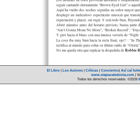
seguir cantando eternamente “Brown Eyed Girl” o aquella
Aquí ha vuelto dos noches seguidas un señor mayor que 
desplegó un meticuloso espectáculo musical que transit
expectación y placer, sin rugir. Y está todo bien, fluyen
Abrió minutos antes del horario previsto, buena parte
“Ain’t Gonna Moan No More”, “Broken Record”, “Days Li
Y giró hacia el blues con una intensa versión de “Nigh
La cosa iba muy bien hacia la recta final, ojo!! : “I
rectifica al minuto para soltar su último ratito de “Gloria
No me queda otra que replicar la despedida de
Robbie 
El Libro
|
Los Autores
|
Críticas
|
Conciertos
|
Así caí ful
www.viajeacaledonia.com
| V
Todos los derechos reservados. ©2026