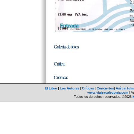
Galería de fotos
Crítica:
Crónica:
El Libro
|
Los Autores
|
Críticas
|
Conciertos
|
Así caí ful
www.viajeacaledonia.com
| V
Todos los derechos reservados. ©2026