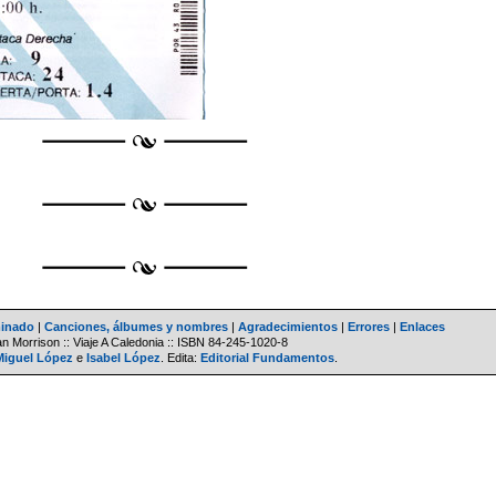
minado
|
Canciones, álbumes y nombres
|
Agradecimientos
|
Errores
|
Enlaces
an Morrison :: Viaje A Caledonia :: ISBN
84-245-1020-8
Miguel López
e
Isabel López
. Edita:
Editorial Fundamentos
.