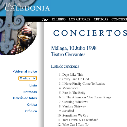
Málaga, 10 Julio 1998
Teatro Cervantes
Lista de canciones
Volver al índice
Days Like This
Crazy Jane On God
I Have Finally Come To Realize
Lista
Moondance
Entradas
Fire In The Belly
In The Afternoon / Joe Turner Sings
Galería de fotos
Cleaning Windows
Crítica
Vanlose Stairway
Satisfied
Crónica
Sometimes We Cry
Tore Down A La Rimbaud
Who Can I Turn To