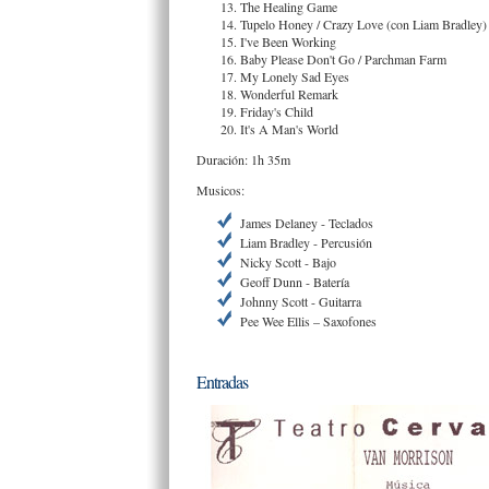
The Healing Game
Tupelo Honey / Crazy Love (con Liam Bradley)
I've Been Working
Baby Please Don't Go / Parchman Farm
My Lonely Sad Eyes
Wonderful Remark
Friday's Child
It's A Man's World
Duración: 1h 35m
Musicos:
James Delaney - Teclados
Liam Bradley - Percusión
Nicky Scott - Bajo
Geoff Dunn - Batería
Johnny Scott - Guitarra
Pee Wee Ellis – Saxofones
Entradas