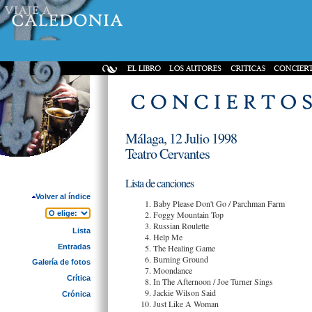
Málaga, 12 Julio 1998
Teatro Cervantes
Lista de canciones
Volver al índice
Baby Please Don't Go / Parchman Farm
Foggy Mountain Top
Russian Roulette
Lista
Help Me
Entradas
The Healing Game
Burning Ground
Galería de fotos
Moondance
Crítica
In The Afternoon / Joe Turner Sings
Jackie Wilson Said
Crónica
Just Like A Woman