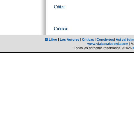
Crítica:
Crónica:
El Libro
|
Los Autores
|
Críticas
|
Conciertos
|
Así caí ful
www.viajeacaledonia.com
| V
Todos los derechos reservados. ©2026