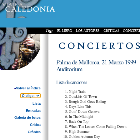
Palma de Mallorca, 21 Marzo 1999
Auditorium
Lista de canciones
Volver al índice
Night Train
Outskirts Of Town
Rough God Goes Riding
Lista
Days Like This
Entradas
Goin' Down Geneva
In The Midnight
Galería de fotos
Back On Top
Crítica
When The Leaves Come Falling Down
High Summer
Crónica
Golden Autumn Day