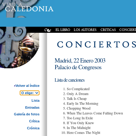
Madrid, 22 Enero 2003
Palacio de Congresos
Lista de canciones
Volver al índice
So Complicated
Only A Dream
Talk Is Cheap
Lista
Early In The Morning
Entradas
Chopping Wood
When The Leaves Come Falling Down
Galería de fotos
Too Long In Exile
Crítica
If You Only Knew
In The Midnight
Crónica
Here Comes The Night