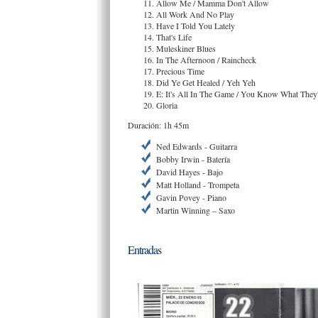
Allow Me / Mamma Don't Allow
All Work And No Play
Have I Told You Lately
That's Life
Muleskiner Blues
In The Afternoon / Raincheck
Precious Time
Did Ye Get Healed / Yeh Yeh
E: It's All In The Game / You Know What They
Gloria
Duración: 1h 45m
Ned Edwards - Guitarra
Bobby Irwin - Batería
David Hayes - Bajo
Matt Holland - Trompeta
Gavin Povey - Piano
Martin Winning – Saxo
Entradas