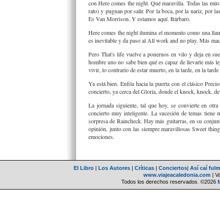
con Here comes the night. Qué maravilla. Todas las músi
rato) y pugnan por salir. Por la boca, por la nariz, por 
Es Van Morrison. Y estamos aquí. Bárbaro.
Here comes the night ilumina el momento como una llama
es inevitable y da paso al All work and no play. Más mad
Pero That's life vuelve a ponernos en vilo y deja en sue
hombre uno no sabe bien qué es capaz de llevarte más lej
vivir, lo contrario de estar muerto, en la tarde, en la tarde
Ya está bien. Enfila hacia la puerta con el clásico Preci
concierto, ya cerca del Gloria, donde el knock, knock, de 
La jornada siguiente, tal que hoy, se convierte en ot
concierto muy inteligente. La sucesión de temas tiene m
sorpresa de Raincheck. Hay más guitarras, en su conjun
opinión, junto con las siempre maravillosas Sweet thing 
emociones.
El Libro
|
Los Autores
|
Críticas
|
Conciertos
|
Así caí ful
www.viajeacaledonia.com
| V
Todos los derechos reservados. ©2026