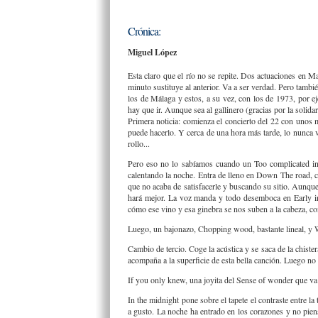
Crónica:
Miguel López
Esta claro que el río no se repite. Dos actuaciones en Ma
minuto sustituye al anterior. Va a ser verdad. Pero tambi
los de Málaga y estos, a su vez, con los de 1973, por e
hay que ir. Aunque sea al gallinero (gracias por la solidar
Primera noticia: comienza el concierto del 22 con unos 
puede hacerlo. Y cerca de una hora más tarde, lo nunca v
rollo...
Pero eso no lo sabíamos cuando un Too complicated ins
calentando la noche. Entra de lleno en Down The road, c
que no acaba de satisfacerle y buscando su sitio. Aunque
hará mejor. La voz manda y todo desemboca en Early in 
cómo ese vino y esa ginebra se nos suben a la cabeza, c
Luego, un bajonazo, Chopping wood, bastante lineal, y W
Cambio de tercio. Coge la acústica y se saca de la chister
acompaña a la superficie de esta bella canción. Luego no v
If you only knew, una joyita del Sense of wonder que va
In the midnight pone sobre el tapete el contraste entre 
a gusto. La noche ha entrado en los corazones y no piens