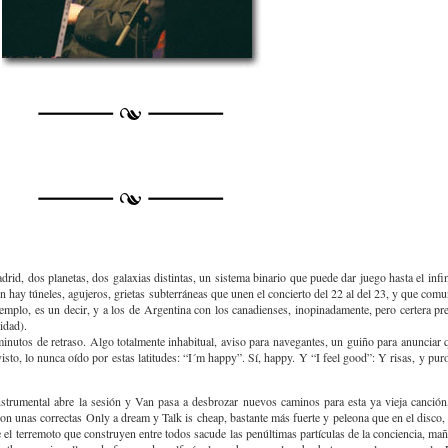
drid, dos planetas, dos galaxias distintas, un sistema binario que puede dar juego hasta el infi
én hay túneles, agujeros, grietas subterráneas que unen el concierto del 22 al del 23, y que com
jemplo, es un decir, y a los de Argentina con los canadienses, inopinadamente, pero certera pr
idad).
minutos de retraso. Algo totalmente inhabitual, aviso para navegantes, un guiño para anuncia
isto, lo nunca oído por estas latitudes: “I´m happy”. Sí, happy. Y “I feel good”: Y risas, y pu
trumental abre la sesión y Van pasa a desbrozar nuevos caminos para esta ya vieja canción, 
on unas correctas Only a dream y Talk is cheap, bastante más fuerte y peleona que en el disco
 el terremoto que construyen entre todos sacude las penúltimas partículas de la conciencia, maña