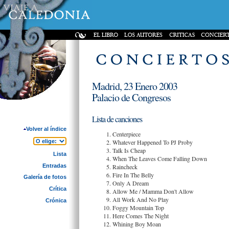
Madrid, 23 Enero 2003
Palacio de Congresos
Lista de canciones
Volver al índice
Centerpiece
Whatever Happened To PJ Proby
Talk Is Cheap
Lista
When The Leaves Come Falling Down
Entradas
Raincheck
Fire In The Belly
Galería de fotos
Only A Dream
Crítica
Allow Me / Mamma Don't Allow
All Work And No Play
Crónica
Foggy Mountain Top
Here Comes The Night
Whining Boy Moan