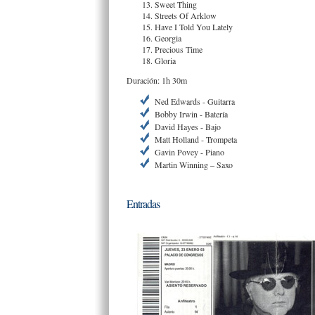
Sweet Thing
Streets Of Arklow
Have I Told You Lately
Georgia
Precious Time
Gloria
Duración: 1h 30m
Ned Edwards - Guitarra
Bobby Irwin - Batería
David Hayes - Bajo
Matt Holland - Trompeta
Gavin Povey - Piano
Martin Winning – Saxo
Entradas