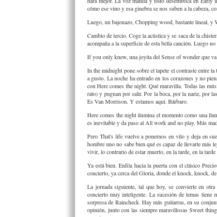
hará mejor. La voz manda y todo desemboca en Early in 
cómo ese vino y esa ginebra se nos suben a la cabeza, c
Luego, un bajonazo, Chopping wood, bastante lineal, y W
Cambio de tercio. Coge la acústica y se saca de la chister
acompaña a la superficie de esta bella canción. Luego no v
If you only knew, una joyita del Sense of wonder que va
In the midnight pone sobre el tapete el contraste entre 
a gusto. La noche ha entrado en los corazones y no piens
con Here comes the night. Qué maravilla. Todas las músi
rato) y pugnan por salir. Por la boca, por la nariz, por 
Es Van Morrison. Y estamos aquí. Bárbaro.
Here comes the night ilumina el momento como una llama
es inevitable y da paso al All work and no play. Más mad
Pero That's life vuelve a ponernos en vilo y deja en sue
hombre uno no sabe bien qué es capaz de llevarte más lej
vivir, lo contrario de estar muerto, en la tarde, en la tarde
Ya está bien. Enfila hacia la puerta con el clásico Preci
concierto, ya cerca del Gloria, donde el knock, knock, de 
La jornada siguiente, tal que hoy, se convierte en ot
concierto muy inteligente. La sucesión de temas tiene m
sorpresa de Raincheck. Hay más guitarras, en su conjun
opinión, junto con las siempre maravillosas Sweet thing 