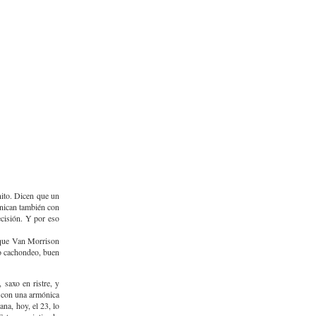
nito. Dicen que un
unican también con
ecisión. Y por eso
r que Van Morrison
ro cachondeo, buen
saxo en ristre, y
, con una armónica
na, hoy, el 23, lo