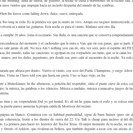
the morning, llena de fuerza, de golferío; la noche se cuela a borbotones en la oscura sala.
on unos vientos que empujan hacia un incierto despertar del mundo de las sombras.
hen the leaves come falling down, dulce, suave, entregada.
a Too long in exile. Es la primera vez que la siento en vivo. Atrapa ese rasgueo inmisericorde, e
olvería ni a mirar las guitarras. Esta noche es para el viento. Mañana será otro día.
 a cumplir 20 años, toma el escenario. Sin duda, es una canción que se conserva estupendament
la trascendencia del momento y el cachondeo que le entra a Van, que ríe con ganas, que se parte.
a salir jamás de allí. No toca Ain´t nothing you can do, otra vez será, pero el espíritu del I
cas del mundo, todas las canciones se agolpan en ese corpachón (no tanto, que se le caían los 
las manos, por los dedos juguetones, por donde sea, pero salir al encuentro de la noche. Ya está
rada que abrasa por dentro. Vuelve el viento, con ecos del Poetic Champions, y surge Allow
era. Viene un I have told you que hasta me gusta. Uno se hace viejo, en fin.
rte a Muleskinner. In the afternoon, a petición del respetable, sitúa el punto clave de estos co
os: la música, las palabras o los silencios. Música a raudales, música a mansalva, juegos de luc
 eterna.
ous time y un sorprendente Did ye get healed. It's all int he game mete el codo y se coloca entr
la puerta parece anunciar la propia salida de Morrison del recinto.
ra página en blanco. Comienza con su habitual puntualidad, sigue de buen humor (pero sin al
ás coherencia, frente a los dientes de sierra del 22. Un Talk is cheap gana incluso al del dí
to. La primera para hacer los honores del Tea for Texas. El mejor momento de la noche, en mi
y Streets of Arklow, que rivalizan en belleza, que también llegarán a tocar con sus aristas el 