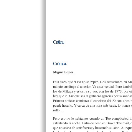
Crítica:
Crónica:
Miguel López
Esta claro que el río no se repite. Dos actuaciones en Ma
minuto sustituye al anterior. Va a ser verdad. Pero tambi
los de Málaga y estos, a su vez, con los de 1973, por e
hay que ir. Aunque sea al gallinero (gracias por la solidar
Primera noticia: comienza el concierto del 22 con unos 
puede hacerlo. Y cerca de una hora más tarde, lo nunca v
rollo...
Pero eso no lo sabíamos cuando un Too complicated ins
calentando la noche. Entra de lleno en Down The road, c
que no acaba de satisfacerle y buscando su sitio. Aunque