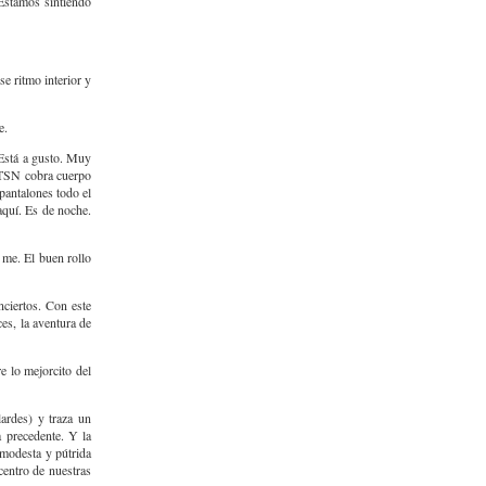
 Estamos sintiendo
se ritmo interior y
e.
 Está a gusto. Muy
TLTSN cobra cuerpo
pantalones todo el
 aquí. Es de noche.
 me. El buen rollo
nciertos. Con este
es, la aventura de
e lo mejorcito del
ardes) y traza un
a precedente. Y la
 modesta y pútrida
centro de nuestras