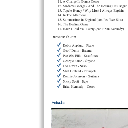
A Change Is Gonna Come
Madame George / And The Healing Has Begun
Tupelo Honey / Why Must I Always Explain
In The Afternoon
Summertime In England (con Pee Wee Ellis)
The Healing Game
Have I Told You Lately (con Brian Kennedy)
Duración: 1h 28m
Robin Aspland - Piano
Geoff Dunn - Batería
Pee Wee Ellis - Saxofones
Georgie Fame - Órgano
Leo Green - Saxo
Matt Holland - Trompeta
Ronnie Johnson - Guitarra
Nicky Scott - Bajo
Brian Kennedy – Coros
Entradas