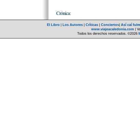
Crónica:
El Libro
|
Los Autores
|
Críticas
|
Conciertos
|
Así caí ful
www.viajeacaledonia.com
| V
Todos los derechos reservados. ©2026