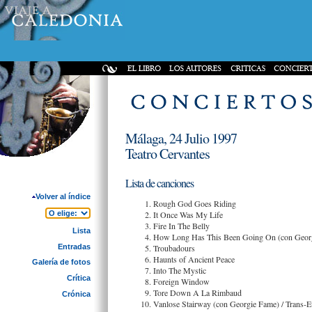
Málaga, 24 Julio 1997
Teatro Cervantes
Lista de canciones
Volver al índice
Rough God Goes Riding
It Once Was My Life
Fire In The Belly
Lista
How Long Has This Been Going On (con Geor
Entradas
Troubadours
Haunts of Ancient Peace
Galería de fotos
Into The Mystic
Crítica
Foreign Window
Tore Down A La Rimbaud
Crónica
Vanlose Stairway (con Georgie Fame) / Trans-E