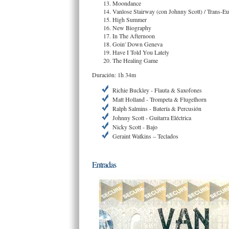
Moondance
Vanlose Stairway (con Johnny Scott) / Trans-Eu
High Summer
New Biography
In The Afternoon
Goin' Down Geneva
Have I Told You Lately
The Healing Game
Duración: 1h 34m
Richie Buckley - Flauta & Saxofones
Matt Holland - Trompeta & Flugelhorn
Ralph Salmins - Batería & Percusión
Johnny Scott - Guitarra Eléctrica
Nicky Scott - Bajo
Geraint Watkins – Teclados
Entradas