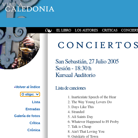
San Sebastián, 27 Julio 2005
Sesión - 18:30 h
Kursaal Auditorio
Lista de canciones
Volver al índice
1. Inarticulate Speech of the Hear
2. The Way Young Lovers Do
Lista
3. Days Like This
Entradas
4. Stranded
5. All Saints Day
Galería de fotos
6. Whatever Happened to PJ Proby
Crítica
7. Talk is Cheap
Crónica
8. Ain't That Loving You
9. Outskirts of Town