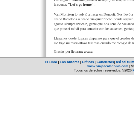
la cuenta:
"Let´s go home"
.
Van Morrison lo volvió a hacer en Donosti. Nos llevó a
desde Barcelona o desde cualquier rincón donde alguien 
agosto siempre reciente, gente que nos llena de Melancol
que pone el móvil para conectar con los ausentes, gente q
Llegamos desde lugares dispersos para que el creador d
me trajo mi maravilloso talismán cuando me recogió de la
Gracias por llevarme a casa.
El Libro
|
Los Autores
|
Críticas
|
Conciertos
|
Así caí ful
www.viajeacaledonia.com
| V
Todos los derechos reservados. ©2026