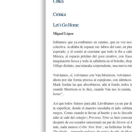
Crítica
Crónica
Let´s Go Home
Miguel López
Sabíamos que ya estábamos en camino, que su voz nos ma
colectiva. Acababa de separar sus labios del saxo, en pl
esperado, y él sonrió al constatar que todo le iba a sal
Música, al espacio prístino del goce creativo, con fra
imaginación fresca y toda la sabiduría en el bolsillo, dis
Village
distinto, una telaraña sorprendente, una nueva 
Volvíamos, sí, volvíamos con Van Morrison, volvíamos a
ahora por dar forma precisa al espejismo, con idénticos 
Mark Jordan las que absorbieron, allá al fondo, todos l
cuando Morrison se lo dice, cuando Van nos lo cuenta,
home"
.
Así que todos fuimos para allá. Llevábamos ya un par de
la superficie, donde el maestro enseñaba el lado sublime
ruegos. Como cuando te llevan al huerto y no lo descubre
niño al salir del colegio (
Precious Time
se hizo conscie
después de ese ecuador emocional) un par de
Streets of
más, nada menos)
Celtic New Year
; un bellísimo In th
The Night
... tomando pedazos de aquí y de allá, de
Moo