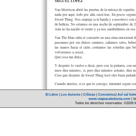
MIGUEL LÓPEZ
Van Morrison abrió las puertas de la música de sopetón. 
nada por aquí, todo por allá, cucú-tras. En pocos segun
Sweet Thing. Nos empuja (a la banda y a nosotros) con u
de belleza. No estamos en una noche de septiembre de 2
Aún no ha nacido el viento y ya nos zambullimos en esa cor
Van The Man sitúa el concierto en una cima emocional de 
paseamos por sus dulces caminos, saltamos setos, bebem
las manos hacia el cielo, contamos las estrellas que 
volveremos a crecer...
Qué cosa tan dulce.
Y después lo vuelve a decir, pero con la guitarra, con u
unos diez minutos, sí, pero diez minutos astrales, diez
Creo que después de Sweet Thing tocó otro buen puñado
Cuando aterrice, si es que lo consigo, intentaré seguir co
El Libro
|
Los Autores
|
Críticas
|
Conciertos
|
Así caí ful
www.viajeacaledonia.com
| V
Todos los derechos reservados. ©2026