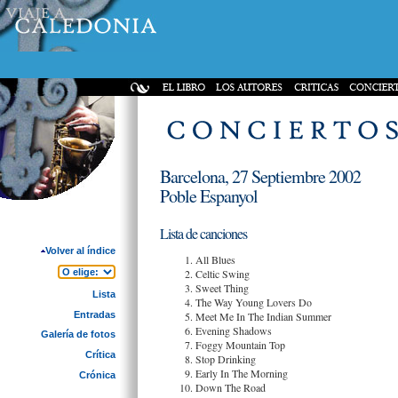
Barcelona, 27 Septiembre 2002
Poble Espanyol
Lista de canciones
Volver al índice
All Blues
Celtic Swing
Sweet Thing
Lista
The Way Young Lovers Do
Entradas
Meet Me In The Indian Summer
Evening Shadows
Galería de fotos
Foggy Mountain Top
Crítica
Stop Drinking
Early In The Morning
Crónica
Down The Road