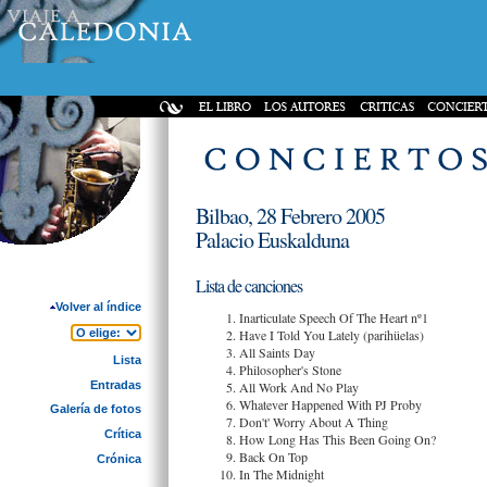
Bilbao, 28 Febrero 2005
Palacio Euskalduna
Lista de canciones
Volver al índice
Inarticulate Speech Of The Heart nº1
Have I Told You Lately (parihüelas)
All Saints Day
Lista
Philosopher's Stone
Entradas
All Work And No Play
Whatever Happened With PJ Proby
Galería de fotos
Don't' Worry About A Thing
Crítica
How Long Has This Been Going On?
Back On Top
Crónica
In The Midnight