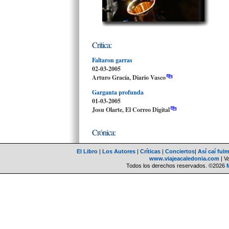
Crítica:
Faltaron garras
02-03-2005
Arturo Gracía, Diario Vas
co
Garganta profunda
01-03-2005
Josu Olarte, El Correo Digital
Crónica:
El Libro
|
Los Autores
|
Críticas
|
Conciertos
|
Así caí ful
www.viajeacaledonia.com
| V
Todos los derechos reservados. ©2026