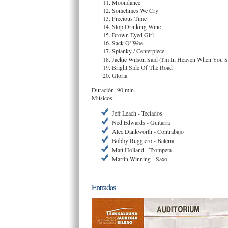
Moondance
Sometimes We Cry
Precious Time
Stop Drinking Wine
Brown Eyed Girl
Sack O' Woe
Splanky / Centerpiece
Jackie Wilson Said (I'm In Heaven When You S
Bright Side Of The Road
Gloria
Duración: 90 min.
Músicos:
Jeff Leach - Teclados
Ned Edwards - Guitarra
Alec Dankworth - Contrabajo
Bobby Ruggiero - Bateria
Matt Holland - Trompeta
Martin Winning - Saxo
Entradas