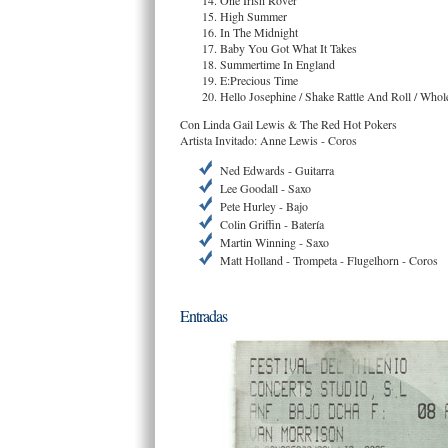
One Irish Rover
High Summer
In The Midnight
Baby You Got What It Takes
Summertime In England
E:Precious Time
Hello Josephine / Shake Rattle And Roll / Whol
Con Linda Gail Lewis & The Red Hot Pokers
Artista Invitado: Anne Lewis - Coros
Ned Edwards - Guitarra
Lee Goodall - Saxo
Pete Hurley - Bajo
Colin Griffin - Batería
Martin Winning - Saxo
Matt Holland - Trompeta - Flugelhorn - Coros
Entradas