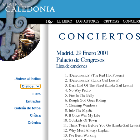
Madrid, 29 Enero 2001
Palacio de Congresos
Lista de canciones
[Desconocida] (The Red Hot Pokers)
Volver al índice
[Desconocida] (Linda Gail Lewis)
Dark End Of The Street (Linda Gail Lewis)
No Way Pedro
Lista
Fire In The Belly
Rough God Goes Riding
Entradas
Cleaning Windows
Galería de fotos
Into The Mystic
It Once Was My Life
Crítica
Outskirts Of Town
Crónica
Think Twice Before You Go (Linda Gail Lewis)
Why Must Always Explain
I've Been Working