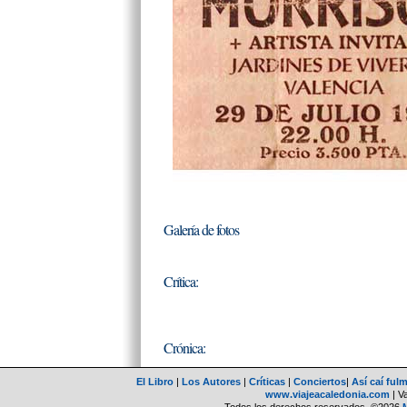
Galería de fotos
Crítica:
Crónica:
El Libro
|
Los Autores
|
Críticas
|
Conciertos
|
Así caí ful
www.viajeacaledonia.com
| V