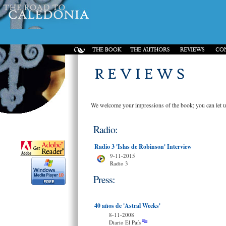
We welcome your impressions of the book; you can let u
Radio:
Radio 3 'Islas de Robinson' Interview
9-11-2015
Radio 3
Press:
40 años de 'Astral Weeks'
8-11-2008
Diario El País