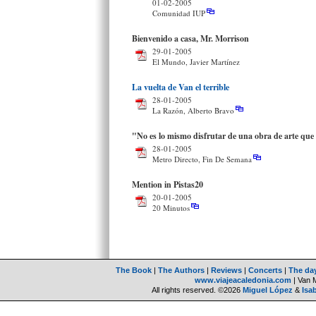
01-02-2005
Comunidad IUP
Bienvenido a casa, Mr. Morrison
29-01-2005
El Mundo, Javier Martínez
La vuelta de Van el terrible
28-01-2005
La Razón, Alberto Bravo
"No es lo mismo disfrutar de una obra de arte que 
28-01-2005
Metro Directo, Fin De Semana
Mention in Pistas20
20-01-2005
20 Minutos
The Book
|
The Authors
|
Reviews
|
Concerts
|
The da
www.viajeacaledonia.com
| Van 
All rights reserved. ©2026
Miguel López
&
Isa