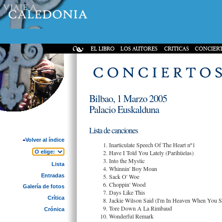
Bilbao, 1 Marzo 2005
Palacio Euskalduna
Lista de canciones
Volver al índice
Inarticulate Speech Of The Heart nº1
Have I Told You Lately (Parihüelas)
Into the Mystic
Lista
Whinnin' Boy Moan
Entradas
Sack O' Woe
Choppin' Wood
Galería de fotos
Days Like This
Crítica
Jackie Wilson Said (I'm In Heaven When You S
Tore Down A La Rimbaud
Crónica
Wonderful Remark