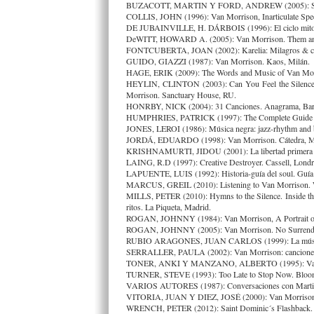
BUZACOTT, MARTIN Y FORD, ANDREW (2005): Speaki
COLLIS, JOHN (1996): Van Morrison, Inarticulate Spee
DE JUBAINVILLE, H. DÁRBOIS (1996): El ciclo mitológi
DeWITT, HOWARD A. (2005): Van Morrison. Them and 
FONTCUBERTA, JOAN (2002): Karelia: Milagros & co.
GUIDO, GIAZZI (1987): Van Morrison. Kaos, Milán.
HAGE, ERIK (2009): The Words and Music of Van Morri
HEYLIN, CLINTON (2003): Can You Feel the Silence?
Morrison. Sanctuary House, RU.
HONRBY, NICK (2004): 31 Canciones. Anagrama, Bar
HUMPHRIES, PATRICK (1997): The Complete Guide o
JONES, LEROI (1986): Música negra: jazz-rhythm and bl
JORDÁ, EDUARDO (1998): Van Morrison. Cátedra, M
KRISHNAMURTI, JIDOU (2001): La libertad primera y 
LAING, R.D (1997): Creative Destroyer. Cassell, Londr
LAPUENTE, LUIS (1992): Historia-guía del soul. Guía 
MARCUS, GREIL (2010): Listening to Van Morrison. W
MILLS, PETER (2010): Hymns to the Silence. Inside 
ritos. La Piqueta, Madrid.
ROGAN, JOHNNY (1984): Van Morrison, A Portrait of t
ROGAN, JOHNNY (2005): Van Morrison. No Surrende
RUBIO ARAGONES, JUAN CARLOS (1999): La música 
SERRALLER, PAULA (2002): Van Morrison: canciones 1
TONER, ANKI Y MANZANO, ALBERTO (1995): Van Mor
TURNER, STEVE (1993): Too Late to Stop Now. Bloom
VARIOS AUTORES (1987): Conversaciones con Martin 
VITORIA, JUAN Y DIEZ, JOSÉ (2000): Van Morrison: B
WRENCH, PETER (2012): Saint Dominic´s Flashback. 