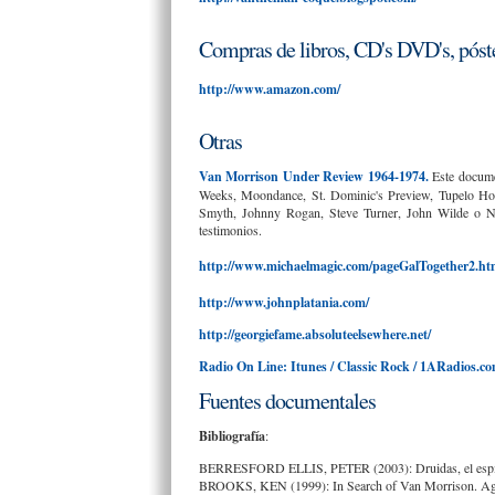
Compras de libros, CD's DVD's, póste
http://www.amazon.com/
Otras
Van Morrison Under Review 1964-1974.
Este documen
Weeks, Moondance, St. Dominic's Preview, Tupelo Hon
Smyth, Johnny Rogan, Steve Turner, John Wilde o Nige
testimonios.
http://www.michaelmagic.com/pageGalTogether2.ht
http://www.johnplatania.com/
http://georgiefame.absoluteelsewhere.net/
Radio On Line: Itunes / Classic Rock / 1ARadios.c
Fuentes documentales
Bibliografía
:
BERRESFORD ELLIS, PETER (2003): Druidas, el espíri
BROOKS, KEN (1999): In Search of Van Morrison. Ag