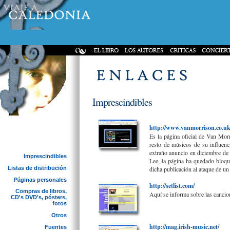
Imprescindibles
http://www.vanmorrison.co.u
Es la página oficial de Van Morr
resto de músicos de su influenci
extraño anuncio en diciembre de
Imprescindibles
Lee, la página ha quedado bloqu
Listas de distribución
dicha publicación al ataque de un
Páginas personales
http://setlist.com/
Compras de libros,
Aquí se informa sobre las cancion
CD's DVD's, pósters,
fotos
Otros
http://mag.irish-music.net/
Fuentes