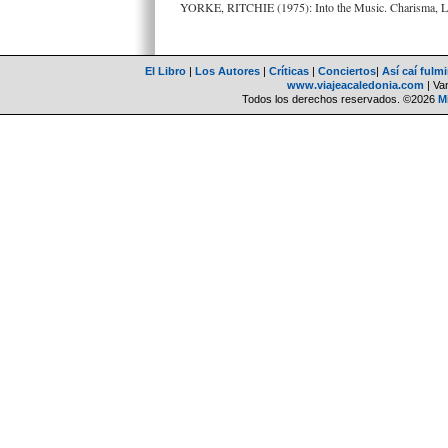
YORKE, RITCHIE (1975): Into the Music. Charisma, L
El Libro
|
Los Autores
|
Críticas
|
Conciertos
|
Así caí fulm
www.viajeacaledonia.com
| Van
Todos los derechos reservados. ©2026
M