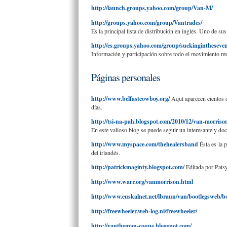
http://launch.groups.yahoo.com/group/Van-M/
http://groups.yahoo.com/group/Vantrades/
Es la principal lista de distribución en inglés. Uno de su
http://es.groups.yahoo.com/group/suckingintheseven
Información y participación sobre todo el movimiento mu
Páginas personales
http://www.belfastcowboy.org/
Aquí aparecen cientos de
días.
http://tsi-na-pah.blogspot.com/2010/12/van-morriso
En este valioso blog se puede seguir un interesante y doc
http://www.myspace.com/thehealersband
Ésta es la 
del irlandés.
http://patrickmaginty.blogspot.com/
Editada por Pats
http://www.warr.org/vanmorrison.html
http://www.euskalnet.net/lbraun/van/bootlegsweb/b
http://freewheeler.web-log.nl/freewheeler/
http://vantheman-coque.blogspot.com/