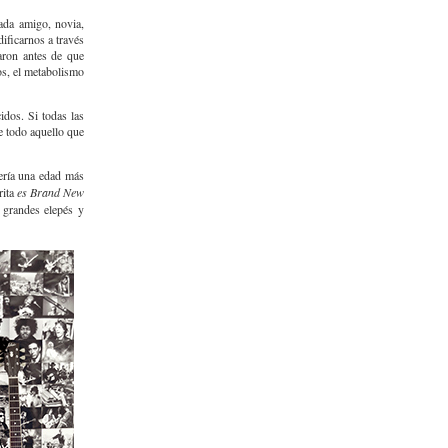
ada amigo, novia,
ificarnos a través
maron antes de que
os, el metabolismo
dos. Si todas las
 todo aquello que
ería una edad más
rita
es Brand New
s grandes elepés y