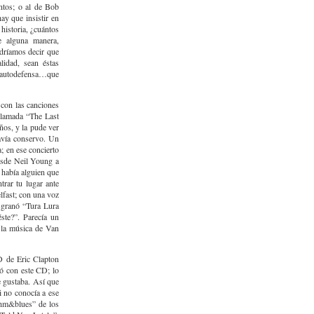
ntos; o al de Bob
ay que insistir en
 historia, ¿cuántos
e alguna manera,
dríamos decir que
lidad, sean éstas
e autodefensa…que
 con las canciones
 llamada “The Last
ños, y la pude ver
avía conservo. Un
; en ese concierto
desde Neil Young a
 había alguien que
trar tu lugar ante
elfast; con una voz
sgranó “Tura Lura
ste?”. Parecía un
e la música de Van
D de Eric Clapton
nó con este CD; lo
e gustaba. Así que
i no conocía a ese
ythm&blues” de los