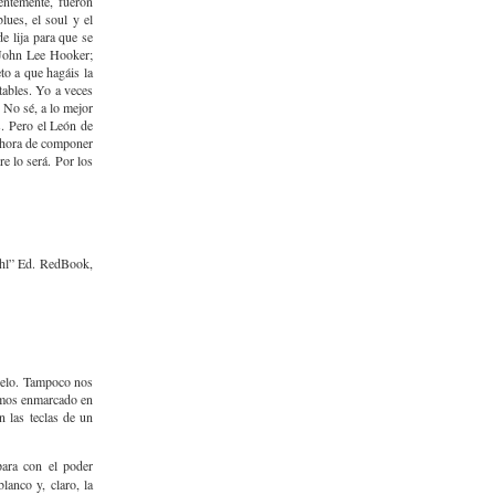
entemente, fueron
lues, el soul y el
e lija para que se
 John Lee Hooker;
to a que hagáis la
tables. Yo a veces
 No sé, a lo mejor
s. Pero el León de
la hora de componer
e lo será. Por los
ohl” Ed. RedBook,
buelo. Tampoco nos
nemos enmarcado en
n las teclas de un
para con el poder
lanco y, claro, la