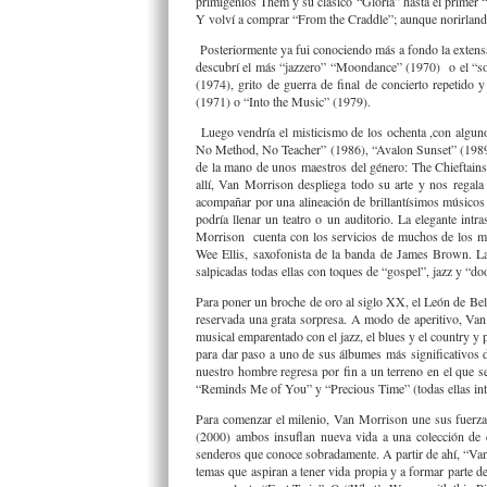
primigenios Them y su clásico “Gloria” hasta el primer
Y volví a comprar “From the Craddle”; aunque norirlandes
Posteriormente ya fui conociendo más a fondo la extens
descubrí el más “jazzero” “Moondance” (1970) o el “sou
(1974), grito de guerra de final de concierto repetid
(1971) o “Into the Music” (1979).
Luego vendría el misticismo de los ochenta ,con alguno
No Method, No Teacher” (1986), “Avalon Sunset” (1989) 
de la mano de unos maestros del género: The Chieftains
allí, Van Morrison despliega todo su arte y nos regala
acompañar por una alineación de brillantísimos músicos
podría llenar un teatro o un auditorio. La elegante i
Morrison cuenta con los servicios de muchos de los mú
Wee Ellis, saxofonista de la banda de James Brown. La
salpicadas todas ellas con toques de “gospel”, jazz y “d
Para poner un broche de oro al siglo XX, el León de Belf
reservada una grata sorpresa. A modo de aperitivo, Van 
musical emparentado con el jazz, el blues y el country y 
para dar paso a uno de sus álbumes más significativos 
nuestro hombre regresa por fin a un terreno en el que s
“Reminds Me of You” y “Precious Time” (todas ellas int
Para comenzar el milenio, Van Morrison une sus fuerza
(2000) ambos insuflan nueva vida a una colección de c
senderos que conoce sobradamente. A partir de ahí, “Van
temas que aspiran a tener vida propia y a formar parte 