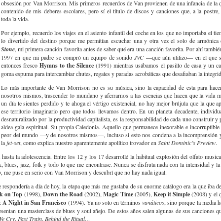
obsesión por Van Morrison. Mis primeros recuerdos de Van provienen de una infancia de la q
contenido de mis deberes escolares, pero sí el título de discos y canciones que, a la postr
toda la vida.
Por ejemplo, recuerdo los viajes en el asiento infantil del coche en los que no importaba el ti
lo divertido del destino porque me permitían escuchar una y otra vez el solo de armónica
Stone
, mi primera canción favorita antes de saber qué era una canción favorita. Por ahí tambié
1997 en que mi padre se compró un equipo de sonido
JVC
—que aún utilizo— en el que so
entonces fresco
Hymns to the Silence
(1991) mientras usábamos el pasillo de casa y un c
goma espuma para intercambiar chutes, regates y paradas acrobáticas que desafiaban la integri
Lo más importante de Van Morrison no es su música, sino la capacidad de esta para hace
nosotros mismos, trascender lo mundano y aferrarnos a las esencias que hacen que la vida m
un día te sientes perdido y te ahoga el vértigo existencial, no hay mejor brújula que la que a
ese territorio imaginario pero que todos llevamos dentro. En un planeta decadente, individua
desnaturalizado por la productividad capitalista, es la responsabilidad de cada uno construir y
aldea gala espiritual. Su propia Caledonia. Aquello que permanece inexorable e incorruptible 
peor del mundo —y de nosotros mismos—, incluso si esto nos condena a la incomprensión y
la
jet-set
, como explica nuestro aparentemente apolítico trovador en
Saint Dominic’s Preview
.
hasta la adolescencia. Entre los 12 y los 17 desarrollé la habitual explosión del olfato music
 blues, jazz, folk y todo lo que me encontrase. Nunca se disfruta nada con la intensidad y la 
o
, me puse en serio con Van Morrison y descubrí que no hay nada igual.
e respondería a día de hoy, la etapa que más me gustaba de su enorme catálogo era la que iba 
k on Top
(1998),
Down the Road
(2002),
Magic Time
(2005),
Keep it Simple
(2008) y el 
a:
A Night in San Francisco
(1994). Ya no solo en términos
vanáticos
, sino porque la media 
sentan una masterclass de blues y soul añejo. De estos años salen algunas de sus canciones 
We Cry
,
Fast Train
,
Behind the Ritual…