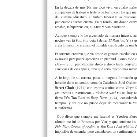
En la década de mis 20s me tocó vivir en cuatro país
compañero de trabajo o frutero de barrio con los que me 
del sistema educativo, el ámbito laboral y las relacio
pudiéramos darnos cuenta. En el fondo, allá donde estuv
amable, la hipertensión, el Atleti y Van Morrison.
Aunque siempre lo he escuchado de manera intensa, aún
noches ves
El Padrino,
dejará de ser
El Padrino.
Y ya qu
creía lo mejor no era sino el humilde crepúsculo de una t
El torrente creativo que va desde el génesis caledónico
avanzada para poder apreciarla en plenitud. Como todo e
Day
— y fui perdiéndome disco a disco hasta convert
canciones de esta época, creo que sería mucho más intere
A lo largo de su carrera, pocas o ninguna formación q
hora de darle un sonido como la Caledonia Soul Orches
Street Choir
(1971), con tesoros ocultos como
Virgo 
jam
inédita e instrumental
Caledonia Soul Music
, hoy r
firma
It’s Too Late to Stop Now
(1974), considerado
tiempos, y del que no puedo dejar de mencionar la v
(California).
Otro disco que siempre me fascinó es
Veedon Fleec
(donde me fui de Erasmus por Van) y que contiene las e
Fair Play
,
Streets of Arklow
o
You Don’t Pull with no 
imposible de entender pero cantada con un sentimiento a 