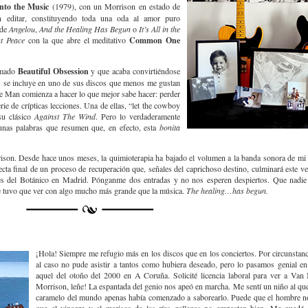
nto the Music
(1979), con un Morrison en estado de
in editar, constituyendo toda una oda al amor puro
 de
Angelou
,
And the Healing Has Begun
o
It’s All in the
t Peace
con la que abre el meditativo
Common One
amado
Beautiful Obsession
y que acaba convirtiéndose
s se incluye en uno de sus discos que menos me gustan
he Man comienza a hacer lo que mejor sabe hacer: perder
ie de crípticas lecciones. Una de ellas, “let the cowboy
su clásico
Against
The Wind
. Pero lo verdaderamente
 unas palabras que resumen que, en efecto, esta
bonita
son. Desde hace unos meses, la quimioterapia ha bajado el volumen a la banda sonora de mi 
recta final de un proceso de recuperación que, señales del caprichoso destino, culminará este v
hes del Botánico en Madrid. Pónganme dos entradas y no nos esperen despiertos. Que nadi
e tuvo que ver con algo mucho más grande que la música.
The healing…has begun.
¡Hola! Siempre me refugio más en los discos que en los conciertos. Por circunstan
al caso no pude asistir a tantos como hubiera deseado, pero lo pasamos genial en
aquel del otoño del 2000 en A Coruña. Solicité licencia laboral para ver a Van
Morrison, leñe! La espantada del genio nos apeó en marcha. Me sentí un niño al que
caramelo del mundo apenas había comenzado a saborearlo. Puede que el hombre no 