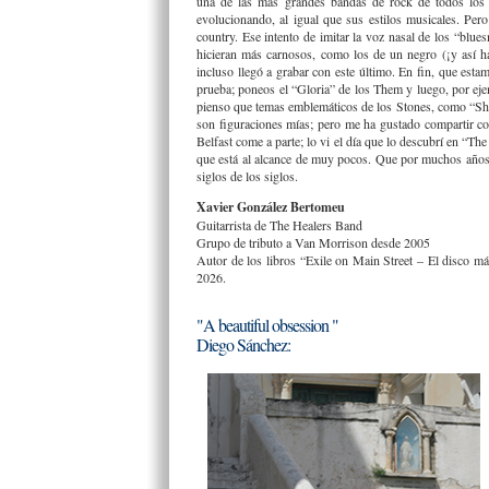
una de las más grandes bandas de rock de todos los 
evolucionando, al igual que sus estilos musicales. Pero
country. Ese intento de imitar la voz nasal de los “blue
hicieran más carnosos, como los de un negro (¡y así
incluso llegó a grabar con este último. En fin, que esta
prueba; poneos el “Gloria” de los Them y luego, por ejem
pienso que temas emblemáticos de los Stones, como “Shin
son figuraciones mías; pero me ha gustado compartir co
Belfast come a parte; lo vi el día que lo descubrí en “The
que está al alcance de muy pocos. Que por muchos años 
siglos de los siglos.
Xavier González Bertomeu
Guitarrista de The Healers Band
Grupo de tributo a Van Morrison desde 2005
Autor de los libros “Exile on Main Street – El disco 
2026.
"A beautiful obsession "
Diego Sánchez: