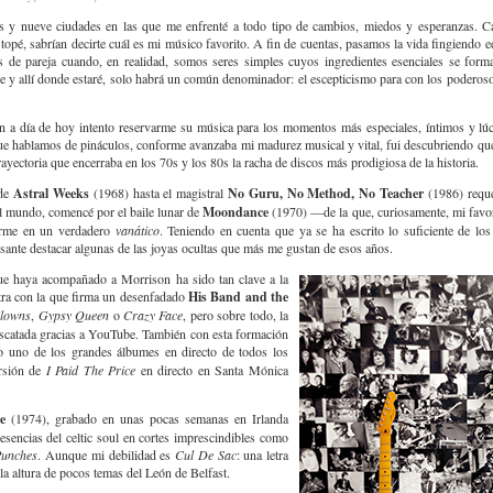
es y nueve ciudades en las que me enfrenté a todo tipo de cambios, miedos y esperanzas. C
topé, sabrían decirte cuál es mi músico favorito. A fin de cuentas, pasamos la vida fingiendo ed
nes de pareja cuando, en realidad, somos seres simples cuyos ingredientes esenciales se for
e y allí donde estaré, solo habrá un común denominador: el escepticismo para con los poderos
 a día de hoy intento reservarme su música para los momentos más especiales, íntimos y lúci
e hablamos de pináculos, conforme avanzaba mi madurez musical y vital, fui descubriendo que
rayectoria que encerraba en los 70s y los 80s la racha de discos más prodigiosa de la historia.
 de
Astral Weeks
(1968) hasta el magistral
No Guru, No Method, No Teacher
(1986) requ
l mundo, comencé por el baile lunar de
Moondance
(1970) —de la que, curiosamente, mi favo
irme en un verdadero
vanático
. Teniendo en cuenta que ya se ha escrito lo suficiente de lo
sante destacar algunas de las joyas ocultas que más me gustan de esos años.
ue haya acompañado a Morrison ha sido tan clave a la
tra con la que firma un desenfadado
His Band and the
Clowns
,
Gypsy Queen
o
Crazy Face
, pero sobre todo, la
escatada gracias a YouTube. También con esta formación
 uno de los grandes álbumes en directo de todos los
ersión de
I Paid The Price
en directo en Santa Mónica
e
(1974), grabado en unas pocas semanas en Irlanda
sencias del celtic soul en cortes imprescindibles como
Punches
. Aunque mi debilidad es
Cul De Sac
: una letra
la altura de pocos temas del León de Belfast.