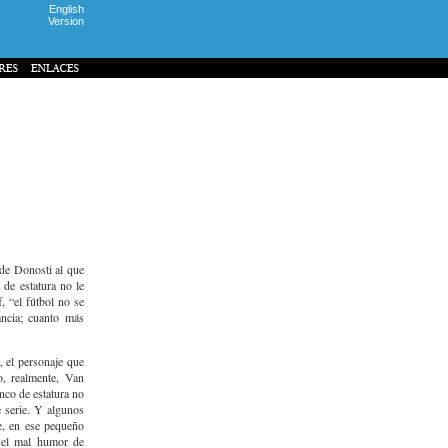
English
Version
 de Donosti al que
de estatura no le
, “el fútbol no se
ancia; cuanto más
, el personaje que
o, realmente, Van
nco de estatura no
e serie. Y algunos
e, en ese pequeño
e el mal humor de