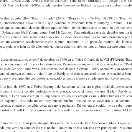
cture?” (2003), donde revive el clásico del blues “Saint Jame’s Infirmary”; o “Magic Time” (2
ar”. O “Pay the Devil” (2006), donde nuestro “cowboy de Belfast” se calza un sombrero Stets
do discos, entre ellos “Keep It Simple” (2008), “Born to Sing (No Plan B) (2012), “Keep M
mo, “Remembering Now” (2025), que contiene el excelente tema “Stomping Ground” . Entre
o más que el contenido de estos discos (que también), lo más importante de todo, lo que realment
Dylan, como Neil Young, como Paul McCartney. Una auténtica casta de elegidos que ha te
Muchos grandes artistas han caído, no vamos a descubrirlo ahora. Por lo tanto, brindemos por
 en un escenario (evidentemente con alguna “trampita” o un poco de “ayuda” del buen a
ona; ojalá este león de 80 años todavía pueda dejarnos atónitos con un buen zarpazo como lo
especialmente; uno, el del 9 de octubre de 1996 en el Palau Olímpic de la Vall d’Hebrón (Ba
y las canciones del disco ya tomaban forma. Recuerdo ese inicio brutal de concierto, con “Rea
 que pude ver por última vez al carismático líder de los Chieftains, Paddy Moloney. Van Morrison
ue, al empezar el tema, el micrófono de Paddy o no estaba conectado o no se escuchaba bien
cabreos y la emprendió con gestos amenazadores contra el pobre e indefenso técnico de sonido.
3 de julio de 1997 en el Poble Espanyol de Barcelona; ahí sí, era la gira oficial de presentaci
rgano y coros) sonaba perfectamente engrasada, como el motor de una Harley Davidson 
bién, el León volvió a rugir. Su hija Shana declaró una vez que es muy difícil trabajar con Va
ble Espanyol, el sonido no era muy bueno; muchos músicos en el escenario y tal vez una
celente, el maestro percibía cosas que no le gustaban. Tal vez era el sonido, no se sabe…pe
rófono “I will kill the organization” (voy a matar a los organizadores). Puro y duro. El L
ermino ya) es el gran parecido que albergaban las voces de Van Morrison y Mick Jagger en 
nada que ver; son como el día y la noche. Uno es un solista con una voz privilegiada; y el otro 