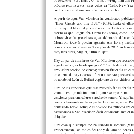
su excelente “Fast Train”. O “What’s Wrong with this Pi
pródigo retorna a sus raíces celtas en “Celtic New Ye
rinde un sincero homenaje a la música country.
A partir de aquí, Van Morrison ha continuado publican
“Three Chords and The Truth” (2019), hasta el últi
homenajes al blues, al jazz y al rock n’roll clásico. Per
mérito es que…sigue ahí. Como los Stones, como Bob 
sobrevivir en las procelosas aguas del mundo del rock. 
Morrison, todavía pueden aguantar una hora y media
comprobaremos el viernes 3 de julio de 2026 en Barcel
muy bien dices, Miguel, “Turn it Up!”.
Hay un par de conciertos de Van Morrison que recuerdo 
a gestarse la gran banda que grabó “The Healing Game”, 
arrolladora sección de vientos; también fue el día en el
en el tema de Ray Charles “If You Love Me”; recuerdo q
su apodo, el León de Belfast cogió uno de sus clásicos 
Otro de los conciertos que más recuerdo fue el del día 2
Game”. Esa grandísima banda (con Georgie Fame al ó
canciones para una calurosa noche de verano. Y, aquí tam
persona tremendamente exigente. Esa noche, en el Po
demasiado breve. Aunque el nivel de los músicos era ex
escuchamos a Van Morrison decir claramente ante el mic
chiquitas.
Otra cosa que siempre me ha llamado la atención (y t
Evidentemente, los estilos del uno y del otro no tienen 