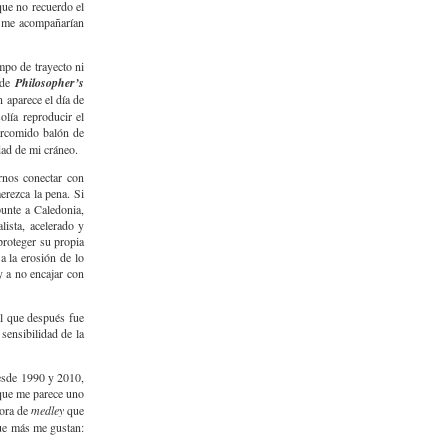
ue no recuerdo el
e, me acompañarían
empo de trayecto ni
 de
Philosopher’s
n aparece el día de
lía reproducir el
arcomido balón de
dad de mi cráneo.
rnos conectar con
erezca la pena. Si
punte a Caledonia,
lista, acelerado y
 proteger su propia
a la erosión de lo
 a no encajar con
al que después fue
sensibilidad de la
desde 1990 y 2010,
que me parece uno
hora de
medley
que
que más me gustan: