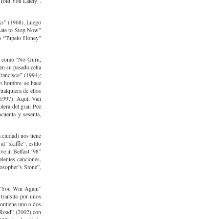
 Told You Lately”.
eks” (1968). Luego
 Late to Stop Now”
mo “Tupelo Honey”
yas como “No Guru,
en su pasado celta
Francisco” (1994);
tro hombre se hace
ualquiera de ellos
(1997). Aquí, Van
lera del gran Pee
cuenta y sesenta,
 ciudad) nos tiene
 “skiffle”, estilo
ve in Belfast ‘98”
elentes canciones,
losopher’s Stone”,
m “You Win Again”
transita por unos
contiene uno o dos
e Road” (2002) con