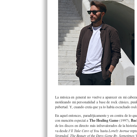
La música en general no vuelve a aparecer en mi cabeza 
moldeando mi personalidad a base de rock clásico, punk,
pubertad. Y, cuando creía que ya lo había escuchado
tod
En aquel entonces, paradójicamente y en contra de lo qu
con mención especial a
The Healing Game
(1997),
Bac
de los discos en directo más infravalorados de la histori
va desde
I’ll Take Care of You
hasta
Lonely Avenue
repre
Stranded, The Beauty of the Days Gone By
,
Sometimes 