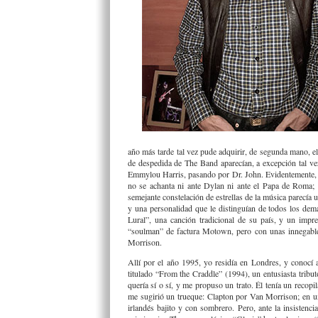
año más tarde tal vez pude adquirir, de segunda mano, el 
de despedida de The Band aparecían, a excepción tal ve
Emmylou Harris, pasando por Dr. John. Evidentemente, la
no se achanta ni ante Dylan ni ante el Papa de Roma; y
semejante constelación de estrellas de la música parecía u
y una personalidad que le distinguían de todos los de
Lural”, una canción tradicional de su país, y un im
“soulman” de factura Motown, pero con unas innegables 
Morrison.
Allí por el año 1995, yo residía en Londres, y conoc
titulado “From the Craddle” (1994), un entusiasta tribut
quería sí o sí, y me propuso un trato. Él tenía un recop
me sugirió un trueque: Clapton por Van Morrison; en un 
irlandés bajito y con sombrero. Pero, ante la insisten