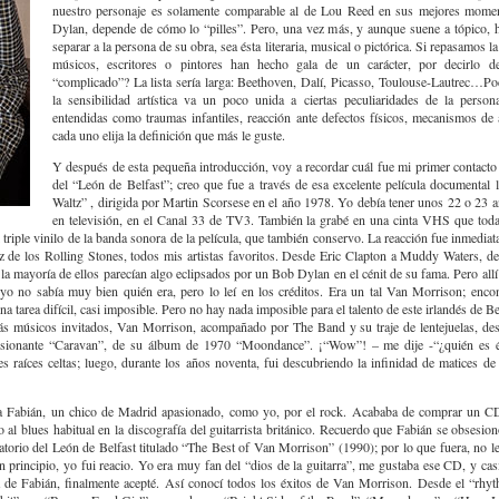
nuestro personaje es solamente comparable al de Lou Reed en sus mejores mome
Dylan, depende de cómo lo “pilles”. Pero, una vez más, y aunque suene a tópico, h
separar a la persona de su obra, sea ésta literaria, musical o pictórica. Si repasamos la
músicos, escritores o pintores han hecho gala de un carácter, por decirlo d
“complicado”? La lista sería larga: Beethoven, Dalí, Picasso, Toulouse-Lautrec…Po
la sensibilidad artística va un poco unida a ciertas peculiaridades de la persona
entendidas como traumas infantiles, reacción ante defectos físicos, mecanismos d
cada uno elija la definición que más le guste.
Y después de esta pequeña introducción, voy a recordar cuál fue mi primer contacto
del “León de Belfast”; creo que fue a través de esa excelente película documental
Waltz” , dirigida por Martin Scorsese en el año 1978. Yo debía tener unos 22 o 23 a
en televisión, en el Canal 33 de TV3. También la grabé en una cinta VHS que tod
triple vinilo de la banda sonora de la película, que también conservo. La reacción fue inmediata
z de los Rolling Stones, todos mis artistas favoritos. Desde Eric Clapton a Muddy Waters, 
 mayoría de ellos parecían algo eclipsados por un Bob Dylan en el cénit de su fama. Pero allí
o no sabía muy bien quién era, pero lo leí en los créditos. Era un tal Van Morrison; encon
na tarea difícil, casi imposible. Pero no hay nada imposible para el talento de este irlandés de B
más músicos invitados, Van Morrison, acompañado por The Band y su traje de lentejuelas, de
presionante “Caravan”, de su álbum de 1970 “Moondance”. ¡“Wow”! – me dije -“¿quién es é
raíces celtas; luego, durante los años noventa, fui descubriendo la infinidad de matices d
í a Fabián, un chico de Madrid apasionado, como yo, por el rock. Acababa de comprar un C
o al blues habitual en la discografía del guitarrista británico. Recuerdo que Fabián se obsesio
ilatorio del León de Belfast titulado “The Best of Van Morrison” (1990); por lo que fuera, no l
principio, yo fui reacio. Yo era muy fan del “dios de la guitarra”, me gustaba ese CD, y cas
cia de Fabián, finalmente acepté. Así conocí todos los éxitos de Van Morrison. Desde el “rh