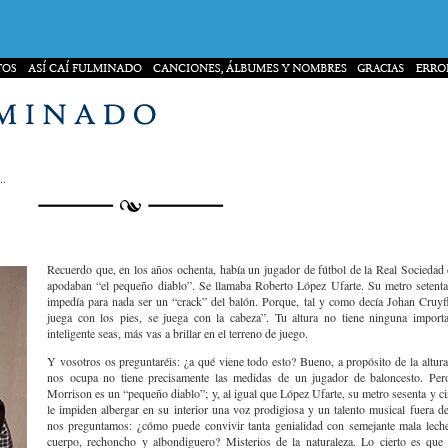
..
Recuerdo que, en los años ochenta, había un jugador de fútbol de la Real Sociedad
apodaban “el pequeño diablo”. Se llamaba Roberto López Ufarte. Su metro setenta 
impedía para nada ser un “crack” del balón. Porque, tal y como decía Johan Cruyff
juega con los pies, se juega con la cabeza”. Tu altura no tiene ninguna import
inteligente seas, más vas a brillar en el terreno de juego.
Y vosotros os preguntaréis: ¿a qué viene todo esto? Bueno, a propósito de la altura
nos ocupa no tiene precisamente las medidas de un jugador de baloncesto. Per
Morrison es un “pequeño diablo”; y, al igual que López Ufarte, su metro sesenta y ci
le impiden albergar en su interior una voz prodigiosa y un talento musical fuera d
nos preguntamos: ¿cómo puede convivir tanta genialidad con semejante mala lech
cuerpo, rechoncho y albondiguero? Misterios de la naturaleza. Lo cierto es qu