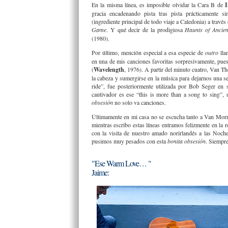
En la misma línea, es imposible olvidar la Cara B de
I
gracia encadenando pista tras pista prácticamente s
(ingrediente principal de todo viaje a Caledonia) a través
Game
. Y qué decir de la prodigiosa
Haunts of Ancien
(1980).
Por último, mención especial a esa especie de
outro
ll
en una de mis canciones favoritas sorpresivamente, pue
(
Wavelength
, 1976). A partir del minuto cuatro, Van T
la cabeza y sumergirse en la música para dejarnos una ser
ride”, fue posteriormente utilizada por Bob Seger en 
cautivador es ese “this is more than a song to sing”,
obsesión
no solo va canciones.
Últimamente en mi casa no se escucha tanto a Van Morri
mientras escribo estas líneas entramos felizmente en la 
con la visita de nuestro amado norirlandés a las Noc
pusimos muy pesados con esta
bonita obsesión
. Siempr
"Ese Warm Love… "
Jaime: