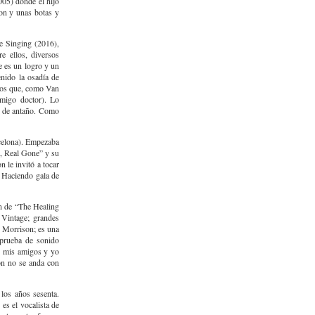
005) donde el hijo
on y unas botas y
e Singing (2016),
 ellos, diversos
e es un logro y un
nido la osadía de
 los que, como Van
migo doctor). Lo
s de antaño. Como
rcelona). Empezaba
l, Real Gone” y su
 le invitó a tocar
. Haciendo gala de
ón de “The Healing
Vintage; grandes
n Morrison; es una
 prueba de sonido
ro mis amigos y yo
eón no se anda con
los años sesenta.
es el vocalista de