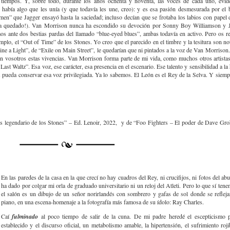
tiempos. Y, sobre todo, durante los años ochenta y noventa, las voces de cada uno, evid
 había algo que les unía (y que todavía les une, creo): y es esa pasión desmesurada por el b
smen” que Jagger ensayó hasta la saciedad; incluso decían que se frotaba los labios con papel d
 ha quedado!). Van Morrison nunca ha escondido su devoción por Sonny Boy Williamson y
mos ante dos bestias pardas del llamado “blue-eyed blues”, ambas todavía en activo. Pero os re
plo, el “Out of Time” de los Stones. Yo creo que el parecido en el timbre y la tesitura son no
e a Light”, de “Exile on Main Street”, le quedarían que ni pintados a la voz de Van Morrison.
n vosotros estas vivencias. Van Morrison forma parte de mi vida, como muchos otros artista
 Last Waltz”. Esa voz, ese carácter, esa presencia en el escenario. Ese talento y sensibilidad a 
pueda conservar esa voz privilegiada. Ya lo sabemos. El León es el Rey de la Selva. Y siempr
más legendario de los Stones” – Ed. Lenoir, 2022, y de “Foo Fighters – El poder de Dave Gr
En las paredes de la casa en la que crecí no hay cuadros del Rey, ni crucifijos, ni fotos del a
ha dado por colgar mi orla de graduado universitario ni un reloj del Atleti. Pero lo que sí te
el salón es un dibujo de un señor norirlandés con sombrero y gafas de sol donde se refleja
piano, en una escena-homenaje a la fotografía más famosa de su ídolo: Ray Charles.
Caí
fulminado
al poco tiempo de salir de la cuna. De mi padre heredé el escepticismo 
establecido y el discurso oficial, un metabolismo amable, la hipertensión, el sufrimiento rojib