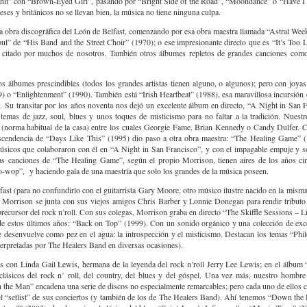
 “hit” con “Brown-Eyed Girl”, pasando por “Bright Side of the Road”, “Moondance” o “Have I
es y británicos no se llevan bien, la música no tiene ninguna culpa.
a obra discográfica del León de Belfast, comenzando por esa obra maestra llamada “Astral We
l” de “His Band and the Street Choir” (1970); o ese impresionante directo que es “It’s Too
o y citado por muchos de nosotros. También otros álbumes repletos de grandes canciones co
s álbumes prescindibles (todos los grandes artistas tienen alguno, o algunos); pero con jo
o “Enlightenment” (1990). También está “Irish Heartbeat” (1988), esa maravillosa incursión 
. Su transitar por los años noventa nos dejó un excelente álbum en directo, “A Night in San 
 temas de jazz, soul, blues y unos toques de misticismo para no faltar a la tradición. Nues
 (norma habitual de la casa) entre los cuales Georgie Fame, Brian Kennedy o Candy Dulfer. C
ntrascendencia de “Days Like This” (1995) dio paso a otra obra maestra: “The Healing Game” 
sicos que colaboraron con él en “A Night in San Francisco”, y con el impagable empuje y so
s canciones de “The Healing Game”, según el propio Morrison, tienen aires de los años cin
oo-wop”, y haciendo gala de una maestría que solo los grandes de la música poseen.
ast (para no confundirlo con el guitarrista Gary Moore, otro músico ilustre nacido en la misma
Morrison se junta con sus viejos amigos Chris Barber y Lonnie Donegan para rendir tributo al
precursor del rock n’roll. Con sus colegas, Morrison graba en directo “The Skiffle Sessions – Li
de estos últimos años: “Back on Top” (1999). Con un sonido orgánico y una colección de exc
e desenvuelve como pez en el agua: la introspección y el misticismo. Destacan los temas “Phi
erpretadas por The Healers Band en diversas ocasiones).
s con Linda Gail Lewis, hermana de la leyenda del rock n’roll Jerry Lee Lewis; en el álbu
lásicos del rock n’ roll, del country, del blues y del góspel. Una vez más, nuestro hombre 
 the Man” encadena una serie de discos no especialmente remarcables; pero cada uno de ellos 
del “setlist” de sus conciertos (y también de los de The Healers Band). Ahí tenemos “Down th