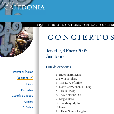
Tenerife, 3 Enero 2006
Auditorio
Lista de canciones
Volver al índice
1. Blues instrumental
2. I Will be There
3. This Love of Mine
Lista
4. Don't Worry about a Thing
Entradas
5. Talk is Cheap
6. They Sold me Out
Galería de fotos
7. Magic Time
Crítica
8. Too Many Myths
9. Fame
Crónica
10. There Stands the glass