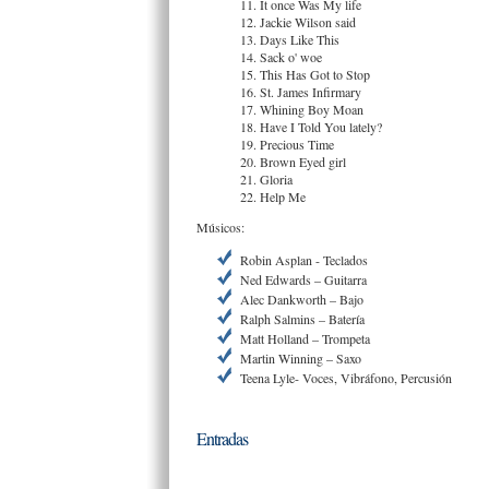
11. It once Was My life
12. Jackie Wilson said
13. Days Like This
14. Sack o' woe
15. This Has Got to Stop
16. St. James Infirmary
17. Whining Boy Moan
18. Have I Told You lately?
19. Precious Time
20. Brown Eyed girl
21. Gloria
22. Help Me
Músicos:
Robin Asplan - Teclados
Ned Edwards – Guitarra
Alec Dankworth – Bajo
Ralph Salmins – Batería
Matt Holland – Trompeta
Martin Winning – Saxo
Teena Lyle- Voces, Vibráfono, Percusión
Entradas