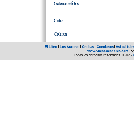
Galería de fotos
Crítica
Crónica
El Libro
|
Los Autores
|
Críticas
|
Conciertos
|
Así caí ful
www.viajeacaledonia.com
| V
Todos los derechos reservados. ©2026