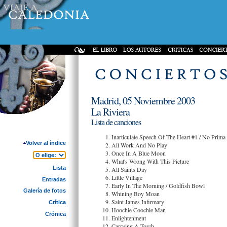
Madrid, 05 Noviembre 2003
La Riviera
Lista de canciones
Inarticulate Speech Of The Heart #1 / No Prim
Volver al índice
All Work And No Play
Once In A Blue Moon
What's Wrong With This Picture
Lista
All Saints Day
Little Village
Entradas
Early In The Morning / Goldfish Bowl
Galería de fotos
Whining Boy Moan
Saint James Infirmary
Crítica
Hoochie Coochie Man
Crónica
Enlightenment
Carrying A Torch