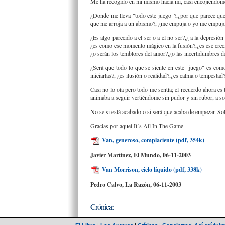
Me ha recogido en mi mismo hacia mi, casi encojiendom
¿Donde me lleva "todo este juego"?,¿por que parece que 
que me arroja a un abismo?, ¿me empuja o yo me empujo h
¿Es algo parecido a el ser o a el no ser?,¿ a la depresión
¿es como ese momento mágico en la fusión?,¿es ese creci
¿o serán los temblores del amor?,¿o las incertidumbres d
¿Será que todo lo que se siente en este "juego" es com
iniciarlas?, ¿es ilusión o realidad?,¿es calma o tempestad?,
Casi no lo oía pero todo me sentía; el recuerdo ahora e
animaba a seguir vertiéndome sin pudor y sin rubor, a so
No se si está acabado o si será que acaba de empezar. Sol
Gracias por aquel It´s All In The Game.
Van, generoso, complaciente (pdf, 354k)
Javier Martínez, El Mundo,
06-11-2003
Van Morrison, cielo líquido (pdf, 338k)
Pedro Calvo, La Razón,
06-11-2003
Crónica: