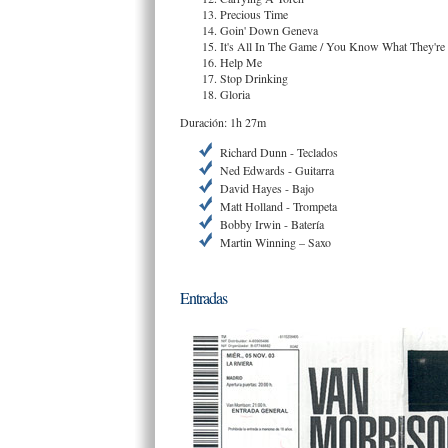
Precious Time
Goin' Down Geneva
It's All In The Game / You Know What They're
Help Me
Stop Drinking
Gloria
Duración: 1h 27m
Richard Dunn - Teclados
Ned Edwards - Guitarra
David Hayes - Bajo
Matt Holland - Trompeta
Bobby Irwin - Batería
Martin Winning – Saxo
Entradas