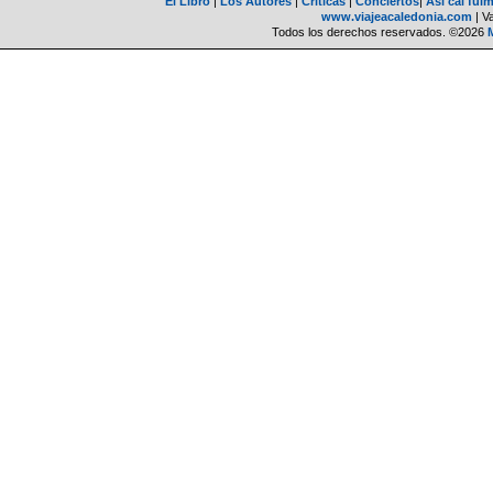
El Libro
|
Los Autores
|
Críticas
|
Conciertos
|
Así caí ful
www.viajeacaledonia.com
| V
Todos los derechos reservados. ©2026