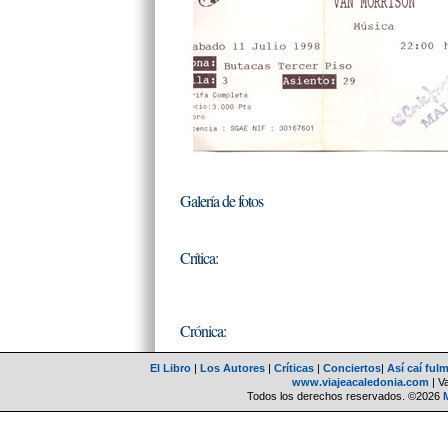
Galería de fotos
Crítica:
Crónica:
El Libro
|
Los Autores
|
Críticas
|
Conciertos
|
Así caí ful
www.viajeacaledonia.com
| V
Todos los derechos reservados. ©2026