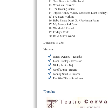
Tore Down A La Rimbaud
Who Can I Turn To
The Healing Game
Tupelo Honey / Crazy Love (con Liam Bradley)
I've Been Working
Baby Please Don't Go / Parchman Farm
My Lonely Sad Eyes
Wonderful Remark
Friday's Child
It's A Man's World
Duración: 1h 35m
Musicos:
James Delaney - Teclados
Liam Bradley - Percusión
Nicky Scott - Bajo
Geoff Dunn - Batería
Johnny Scott - Guitarra
Pee Wee Ellis – Saxofones
Entradas