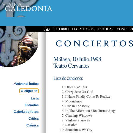
Málaga, 10 Julio 1998
Teatro Cervantes
Lista de canciones
Volver al índice
Days Like This
Crazy Jane On God
I Have Finally Come To Realize
Lista
Moondance
Entradas
Fire In The Belly
In The Afternoon / Joe Turner Sings
Galería de fotos
Cleaning Windows
Crítica
Vanlose Stairway
Satisfied
Crónica
Sometimes We Cry