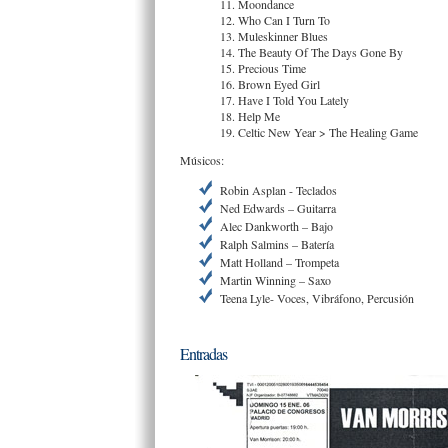
11. Moondance
12. Who Can I Turn To
13. Muleskinner Blues
14. The Beauty Of The Days Gone By
15. Precious Time
16. Brown Eyed Girl
17. Have I Told You Lately
18. Help Me
19. Celtic New Year > The Healing Game
Músicos:
Robin Asplan - Teclados
Ned Edwards – Guitarra
Alec Dankworth – Bajo
Ralph Salmins – Batería
Matt Holland – Trompeta
Martin Winning – Saxo
Teena Lyle- Voces, Vibráfono, Percusión
Entradas