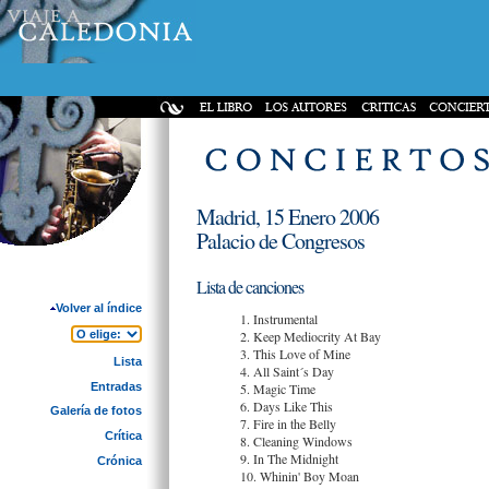
Madrid, 15 Enero 2006
Palacio de Congresos
Lista de canciones
Volver al índice
1. Instrumental
2. Keep Mediocrity At Bay
3. This Love of Mine
Lista
4. All Saint´s Day
Entradas
5. Magic Time
6. Days Like This
Galería de fotos
7. Fire in the Belly
Crítica
8. Cleaning Windows
9. In The Midnight
Crónica
10. Whinin' Boy Moan