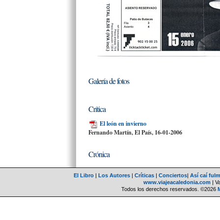
Galería de fotos
Crítica
El león en invierno
Fernando Martín, El País, 16-01-2006
Crónica
El Libro
|
Los Autores
|
Críticas
|
Conciertos
|
Así caí ful
www.viajeacaledonia.com
| V
Todos los derechos reservados. ©2026