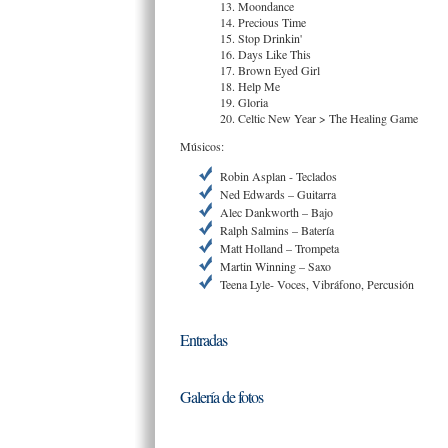
13. Moondance
14. Precious Time
15. Stop Drinkin'
16. Days Like This
17. Brown Eyed Girl
18. Help Me
19. Gloria
20. Celtic New Year > The Healing Game
Músicos:
Robin Asplan - Teclados
Ned Edwards – Guitarra
Alec Dankworth – Bajo
Ralph Salmins – Batería
Matt Holland – Trompeta
Martin Winning – Saxo
Teena Lyle- Voces, Vibráfono, Percusión
Entradas
Galería de fotos