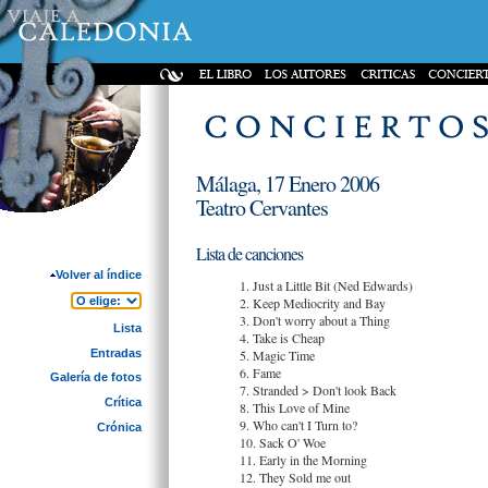
Málaga, 17 Enero 2006
Teatro Cervantes
Lista de canciones
Volver al índice
1. Just a Little Bit (Ned Edwards)
2. Keep Mediocrity and Bay
3. Don't worry about a Thing
Lista
4. Take is Cheap
Entradas
5. Magic Time
6. Fame
Galería de fotos
7. Stranded > Don't look Back
Crítica
8. This Love of Mine
9. Who can't I Turn to?
Crónica
10. Sack O' Woe
11. Early in the Morning
12. They Sold me out