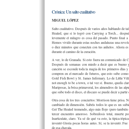
Crónica: Un salto cualitativo
MIGUEL LÓPEZ
Salto cualitativo. Después de varios años hablando de tal
Healed, que si lo logró con Carrying a Torch... despu
levemente el milagro es cosa del pasado. Punto final a 
Hemos vivido durante estas noches andaluzas una revolu
o diez minutos que conecten con tus anhelos. Ahora es
durante el camino de la curación.
A ver, lo de Granada. Si esto fuera un comunicado de C
Después de semanas con miedo a decir que es bueno y 
canción se esconde toda la magia de los primeros días y t
compren en el mercado de futuros, que esto sube com
Gold Fish Bowl y St. James Infirmary. Lo de Little Vill
not enough to be a town, o tal vez sí. Bueno, queda cla
Mariposas, la brisa primaveral, los almendros de las al
que sube todo el disco, el discazo se puede decir a partir
Otra cosa de los tres conciertos: Morrison tiene prisa. 
cambiado de dimensión. Sabéis todos lo que es un subi
Get The Healed tremendo, algo más flojo (pero también de
tercer encuentro amoroso. Sobredosis total, muerte p
Inarticulate, claro. Ya sé de qué va esto, la típica-tóp
inventó Gloria pocas horas antes. Sí, se la inventó. Fue
de esa chavala.