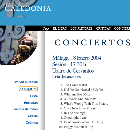
Málaga, 18 Enero 2004
Sesión - 17:30 h
Teatro de Cervantos
Lista de canciones
Volver al índice
Too Complicated
Did Ye Get Healed / Yeh Yeh
Whining Boy Moan
Lista
All Work And No Play
Entradas
What's Wrong With This Picture
Once In A Blue Moon
Galería de fotos
In The Midnight
Crítica
Goodnight Irene
Don't Worry About A Thing
Crónica
Foggy Mountain Top