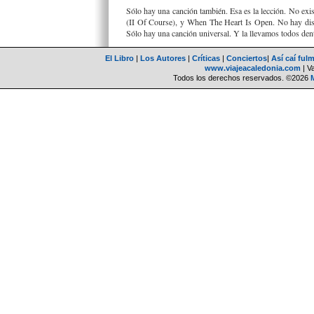
Sólo hay una canción también. Esa es la lección. No e
(II Of Course), y When The Heart Is Open. No hay discos
Sólo hay una canción universal. Y la llevamos todos den
El Libro
|
Los Autores
|
Críticas
|
Conciertos
|
Así caí ful
www.viajeacaledonia.com
| V
Todos los derechos reservados. ©2026