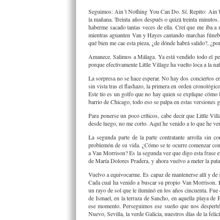
Seguimos: Ain´t Nothing You Can Do. Sí. Repito: Ain´t N
la mañana. Treinta años después o quizá treinta minutos.
haberme sacado tantas veces de ella. Creí que me iba a
mientras aguanten Van y Hayes cantando marchas fúnebre
qué bien me cae esta pieza, ¿de dónde habrá salido?, ¿po
Amanece. Salimos a Málaga. Ya está vendido todo el pesc
porque efectivamente Little Village ha vuelto loca a la n
La sorpresa no se hace esperar. No hay dos conciertos en
sin vista tras el flashazo, la primera en orden cronol
Este tío es un golfo que no hay quien se explique cómo l
barrio de Chicago, todo eso se palpa en estas versiones g
Para ponerse un poco críticos, cabe decir que Little Vill
desde luego, no me corto. Aquí he venido a lo que he ve
La segunda parte de la parte contratante arrolla sin c
problemón de su vida. ¿Cómo se te ocurre comenzar con A
a Van Morrison? Es la segunda vez que digo esta frase en
de María Dolores Pradera, y ahora vuelvo a meter la pata
Vuelvo a equivocarme. Es capaz de mantenerse allí y de 
Cada cual ha venido a buscar su propio Van Morrison. Pe
un rayo de sol que le iluminó en los años cincuenta. Fue
de Ismael, en la terraza de Sancho, en aquella playa de
ese momento. Perseguimos ese sueño que nos despertó 
Nuevo, Sevilla, la verde Galicia, nuestros días de la feli