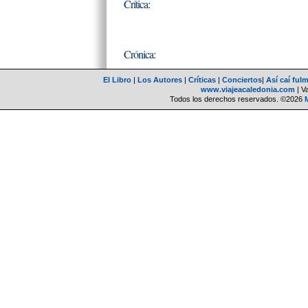
Crítica:
Crónica:
El Libro
|
Los Autores
|
Críticas
|
Conciertos
|
Así caí ful
www.viajeacaledonia.com
| V
Todos los derechos reservados. ©2026