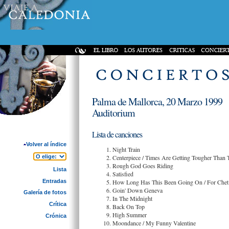
Palma de Mallorca, 20 Marzo 1999
Auditorium
Lista de canciones
Volver al índice
Night Train
Centerpiece / Times Are Getting Tougher Than
Rough God Goes Riding
Lista
Satisfied
Entradas
How Long Has This Been Going On / For Chet
Goin' Down Geneva
Galería de fotos
In The Midnight
Crítica
Back On Top
High Summer
Crónica
Moondance / My Funny Valentine