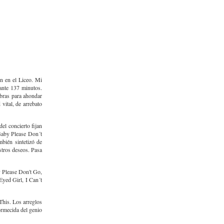
on en el Liceo. Mi
ante 137 minutos.
abras para ahondar
vital, de arrebato
el concierto fijan
 Baby Please Don´t
bién sintetizó de
stros deseos. Pasa
y Please Don't Go,
yed Girl, I Can´t
This. Los arreglos
ormecida del genio