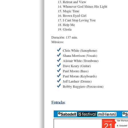
Retreat and View
Whenever God Shines His Light
Magic Time
Brown Eyed Girl
I Cant Stop Loving You
Help Me
Gloria
Duración: 137 min.
Músicos:
Chris White (Saxophone)
Shana Morrison (Vocals)
Alistair White (Trombone)
Dave Keary (Guitar)
Paul Moore (Bass)
Paul Moran (Keyboards)
Jeff Lardner (Drums)
Bobby Ruggiero (Percussion)
Entradas