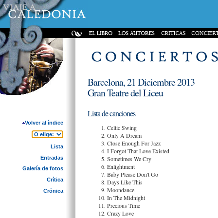
Barcelona, 21 Diciembre 2013
Gran Teatre del Liceu
Lista de canciones
Volver al índice
Celtic Swing
Only A Dream
Close Enough For Jazz
Lista
I Forgot That Love Existed
Entradas
Sometimes We Cry
Enlightment
Galería de fotos
Baby Please Don't Go
Crítica
Days Like This
Moondance
Crónica
In The Midnight
Precious Time
Crazy Love