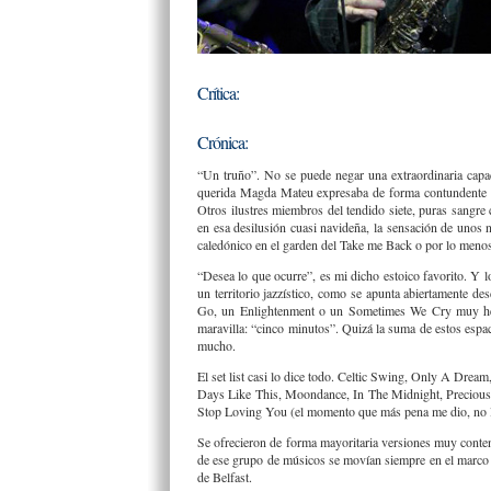
Crítica:
Crónica:
“Un truño”. No se puede negar una extraordinaria capac
querida Magda Mateu expresaba de forma contundente la
Otros ilustres miembros del tendido siete, puras sangre
en esa desilusión cuasi navideña, la sensación de unos 
caledónico en el garden del Take me Back o por lo menos
“Desea lo que ocurre”, es mi dicho estoico favorito. Y 
un territorio jazzístico, como se apunta abiertamente 
Go, un Enlightenment o un Sometimes We Cry muy hermo
maravilla: “cinco minutos”. Quizá la suma de estos esp
mucho.
El set list casi lo dice todo. Celtic Swing, Only A Dr
Days Like This, Moondance, In The Midnight, Precious
Stop Loving You (el momento que más pena me dio, no ll
Se ofrecieron de forma mayoritaria versiones muy conte
de ese grupo de músicos se movían siempre en el marco d
de Belfast.