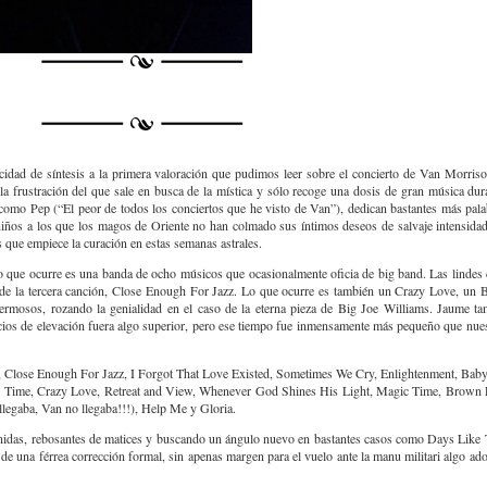
idad de síntesis a la primera valoración que pudimos leer sobre el concierto de Van Morris
 frustración del que sale en busca de la mística y sólo recoge una dosis de gran música dur
 como Pep (“El peor de todos los conciertos que he visto de Van”), dedican bastantes más pal
niños a los que los magos de Oriente no han colmado sus íntimos deseos de salvaje intensidad 
 que empiece la curación en estas semanas astrales.
lo que ocurre es una banda de ocho músicos que ocasionalmente oficia de big band. Las lindes d
desde la tercera canción, Close Enough For Jazz. Lo que ocurre es también un Crazy Love, un
sos, rozando la genialidad en el caso de la eterna pieza de Big Joe Williams. Jaume tam
acios de elevación fuera algo superior, pero ese tiempo fue inmensamente más pequeño que nue
eam, Close Enough For Jazz, I Forgot That Love Existed, Sometimes We Cry, Enlightenment, Bab
 Time, Crazy Love, Retreat and View, Whenever God Shines His Light, Magic Time, Brown E
egaba, Van no llegaba!!!), Help Me y Gloria.
nidas, rebosantes de matices y buscando un ángulo nuevo en bastantes casos como Days Like 
e una férrea corrección formal, sin apenas margen para el vuelo ante la manu militari algo ad