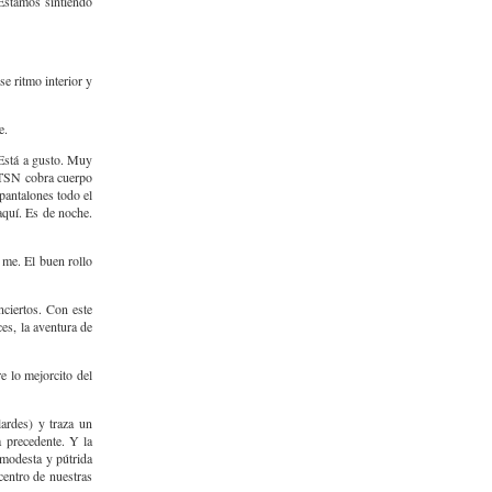
 Estamos sintiendo
se ritmo interior y
e.
 Está a gusto. Muy
TLTSN cobra cuerpo
pantalones todo el
 aquí. Es de noche.
 me. El buen rollo
nciertos. Con este
es, la aventura de
e lo mejorcito del
ardes) y traza un
a precedente. Y la
 modesta y pútrida
centro de nuestras