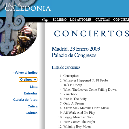
Madrid, 23 Enero 2003
Palacio de Congresos
Lista de canciones
Volver al índice
Centerpiece
Whatever Happened To PJ Proby
Talk Is Cheap
Lista
When The Leaves Come Falling Down
Entradas
Raincheck
Fire In The Belly
Galería de fotos
Only A Dream
Crítica
Allow Me / Mamma Don't Allow
All Work And No Play
Crónica
Foggy Mountain Top
Here Comes The Night
Whining Boy Moan