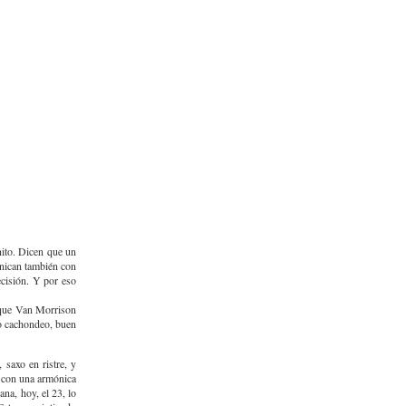
nito. Dicen que un
unican también con
ecisión. Y por eso
r que Van Morrison
ro cachondeo, buen
saxo en ristre, y
, con una armónica
na, hoy, el 23, lo