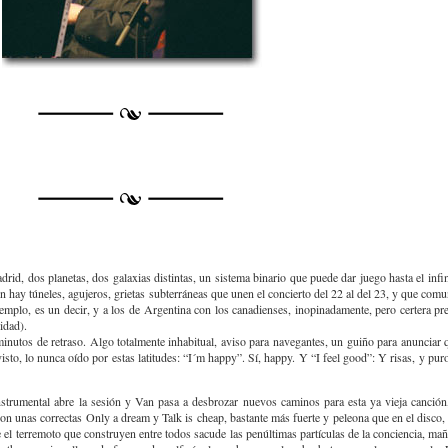
drid, dos planetas, dos galaxias distintas, un sistema binario que puede dar juego hasta el infi
én hay túneles, agujeros, grietas subterráneas que unen el concierto del 22 al del 23, y que com
jemplo, es un decir, y a los de Argentina con los canadienses, inopinadamente, pero certera pr
idad).
minutos de retraso. Algo totalmente inhabitual, aviso para navegantes, un guiño para anuncia
isto, lo nunca oído por estas latitudes: “I´m happy”. Sí, happy. Y “I feel good”: Y risas, y pu
trumental abre la sesión y Van pasa a desbrozar nuevos caminos para esta ya vieja canción, 
on unas correctas Only a dream y Talk is cheap, bastante más fuerte y peleona que en el disco
 el terremoto que construyen entre todos sacude las penúltimas partículas de la conciencia, maña