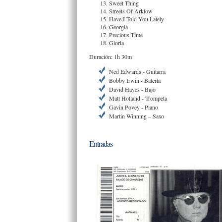
Sweet Thing
Streets Of Arklow
Have I Told You Lately
Georgia
Precious Time
Gloria
Duración: 1h 30m
Ned Edwards - Guitarra
Bobby Irwin - Batería
David Hayes - Bajo
Matt Holland - Trompeta
Gavin Povey - Piano
Martin Winning – Saxo
Entradas