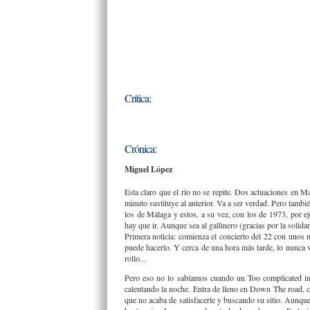
Crítica:
Crónica:
Miguel López
Esta claro que el río no se repite. Dos actuaciones en Ma
minuto sustituye al anterior. Va a ser verdad. Pero tambi
los de Málaga y estos, a su vez, con los de 1973, por e
hay que ir. Aunque sea al gallinero (gracias por la solidar
Primera noticia: comienza el concierto del 22 con unos 
puede hacerlo. Y cerca de una hora más tarde, lo nunca v
rollo...
Pero eso no lo sabíamos cuando un Too complicated ins
calentando la noche. Entra de lleno en Down The road, c
que no acaba de satisfacerle y buscando su sitio. Aunque