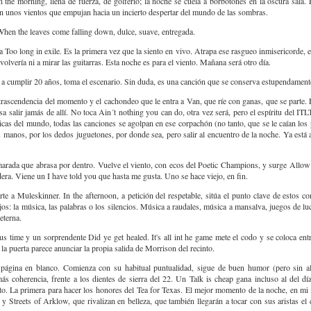
the morning, llena de fuerza, de golferío; la noche se cuela a borbotones en la oscura sala.
on unos vientos que empujan hacia un incierto despertar del mundo de las sombras.
hen the leaves come falling down, dulce, suave, entregada.
a Too long in exile. Es la primera vez que la siento en vivo. Atrapa ese rasgueo inmisericorde, e
olvería ni a mirar las guitarras. Esta noche es para el viento. Mañana será otro día.
 a cumplir 20 años, toma el escenario. Sin duda, es una canción que se conserva estupendament
la trascendencia del momento y el cachondeo que le entra a Van, que ríe con ganas, que se parte.
a salir jamás de allí. No toca Ain´t nothing you can do, otra vez será, pero el espíritu del I
cas del mundo, todas las canciones se agolpan en ese corpachón (no tanto, que se le caían los 
las manos, por los dedos juguetones, por donde sea, pero salir al encuentro de la noche. Ya está
rada que abrasa por dentro. Vuelve el viento, con ecos del Poetic Champions, y surge Allow
era. Viene un I have told you que hasta me gusta. Uno se hace viejo, en fin.
rte a Muleskinner. In the afternoon, a petición del respetable, sitúa el punto clave de estos co
os: la música, las palabras o los silencios. Música a raudales, música a mansalva, juegos de luc
 eterna.
ous time y un sorprendente Did ye get healed. It's all int he game mete el codo y se coloca entr
la puerta parece anunciar la propia salida de Morrison del recinto.
ra página en blanco. Comienza con su habitual puntualidad, sigue de buen humor (pero sin al
ás coherencia, frente a los dientes de sierra del 22. Un Talk is cheap gana incluso al del dí
to. La primera para hacer los honores del Tea for Texas. El mejor momento de la noche, en mi
y Streets of Arklow, que rivalizan en belleza, que también llegarán a tocar con sus aristas el 