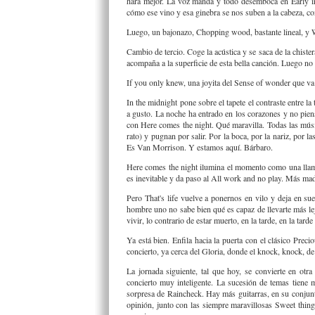
hará mejor. La voz manda y todo desemboca en Early in 
cómo ese vino y esa ginebra se nos suben a la cabeza, c
Luego, un bajonazo, Chopping wood, bastante lineal, y W
Cambio de tercio. Coge la acústica y se saca de la chister
acompaña a la superficie de esta bella canción. Luego no v
If you only knew, una joyita del Sense of wonder que va
In the midnight pone sobre el tapete el contraste entre 
a gusto. La noche ha entrado en los corazones y no piens
con Here comes the night. Qué maravilla. Todas las músi
rato) y pugnan por salir. Por la boca, por la nariz, por 
Es Van Morrison. Y estamos aquí. Bárbaro.
Here comes the night ilumina el momento como una llama
es inevitable y da paso al All work and no play. Más mad
Pero That's life vuelve a ponernos en vilo y deja en sue
hombre uno no sabe bien qué es capaz de llevarte más lej
vivir, lo contrario de estar muerto, en la tarde, en la tarde
Ya está bien. Enfila hacia la puerta con el clásico Preci
concierto, ya cerca del Gloria, donde el knock, knock, de 
La jornada siguiente, tal que hoy, se convierte en ot
concierto muy inteligente. La sucesión de temas tiene m
sorpresa de Raincheck. Hay más guitarras, en su conjun
opinión, junto con las siempre maravillosas Sweet thing 