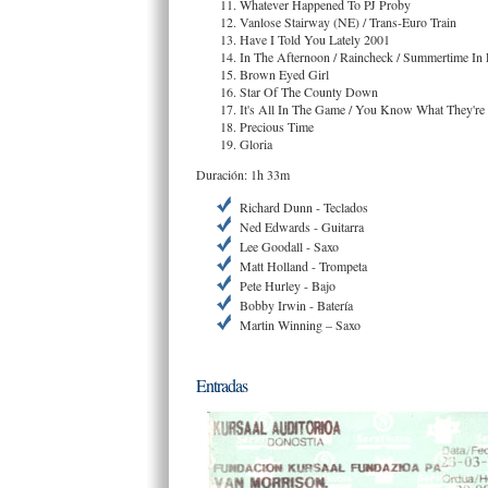
Whatever Happened To PJ Proby
Vanlose Stairway (NE) / Trans-Euro Train
Have I Told You Lately 2001
In The Afternoon / Raincheck / Summertime In
Brown Eyed Girl
Star Of The County Down
It's All In The Game / You Know What They're
Precious Time
Gloria
Duración: 1h 33m
Richard Dunn - Teclados
Ned Edwards - Guitarra
Lee Goodall - Saxo
Matt Holland - Trompeta
Pete Hurley - Bajo
Bobby Irwin - Batería
Martin Winning – Saxo
Entradas