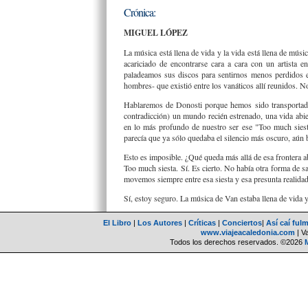
Crónica:
MIGUEL LÓPEZ
La música está llena de vida y la vida está llena de mú
acariciado de encontrarse cara a cara con un artista
paladeamos sus discos para sentirnos menos perdidos en
hombres- que existió entre los vanáticos allí reunidos. N
Hablaremos de Donosti porque hemos sido transportado
contradicción) un mundo recién estrenado, una vida abie
en lo más profundo de nuestro ser ese "Too much siesta
parecía que ya sólo quedaba el silencio más oscuro, aún 
Esto es imposible. ¿Qué queda más allá de esa frontera a
Too much siesta. Sí. Es cierto. No había otra forma de sal
movemos siempre entre esa siesta y esa presunta realidad
Sí, estoy seguro. La música de Van estaba llena de vida y
El Libro
|
Los Autores
|
Críticas
|
Conciertos
|
Así caí ful
www.viajeacaledonia.com
| V
Todos los derechos reservados. ©2026