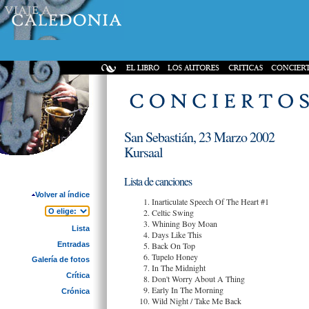
San Sebastián, 23 Marzo 2002
Kursaal
Lista de canciones
Volver al índice
Inarticulate Speech Of The Heart #1
Celtic Swing
Whining Boy Moan
Lista
Days Like This
Entradas
Back On Top
Tupelo Honey
Galería de fotos
In The Midnight
Crítica
Don't Worry About A Thing
Early In The Morning
Crónica
Wild Night / Take Me Back