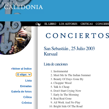
San Sebastián , 25 Julio 2003
Kursaal
Lista de canciones
Volver al índice
Instrumental
Meet Me In The Indian Summer
Beauty Of Days Gone By
Lista
Choppin' Wood
Entradas
Talk Is Cheap
Don't Start Crying Now
Galería de fotos
Early In The Morning
Crítica
Real Real Gone
All Work And No Play
Crónica
Bright Side Of The Road