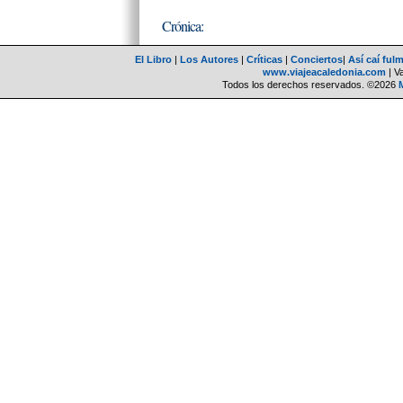
Crónica:
El Libro
|
Los Autores
|
Críticas
|
Conciertos
|
Así caí ful
www.viajeacaledonia.com
| V
Todos los derechos reservados. ©2026