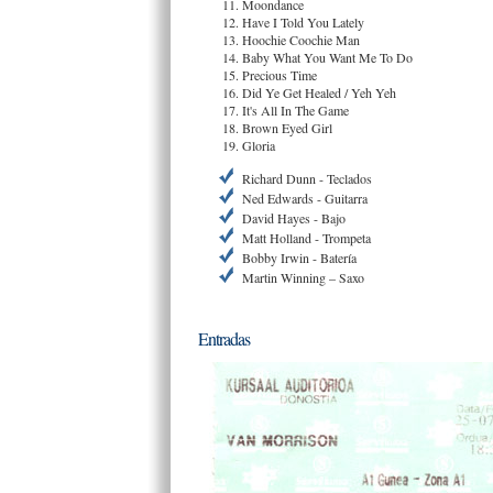
Moondance
Have I Told You Lately
Hoochie Coochie Man
Baby What You Want Me To Do
Precious Time
Did Ye Get Healed / Yeh Yeh
It's All In The Game
Brown Eyed Girl
Gloria
Richard Dunn - Teclados
Ned Edwards - Guitarra
David Hayes - Bajo
Matt Holland - Trompeta
Bobby Irwin - Batería
Martin Winning – Saxo
Entradas