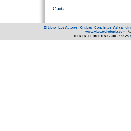
Crónica:
El Libro
|
Los Autores
|
Críticas
|
Conciertos
|
Así caí ful
www.viajeacaledonia.com
| V
Todos los derechos reservados. ©2026