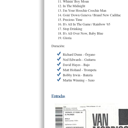
Whinin' Boy Moan
In The Midnight
I'm Your Hoochie Coochie Man
Goin' Down Geneva / Brand New Cadillac
Precious Time
It's All In The Game / Rainbow '65
Stop Drinking
It's All Over Now, Baby Blue
Gloria
Duración:
Richard Dunn - Órgano
Ned Edwards - Guitarra
David Hayes - Bajo
Matt Holland - Trompeta
Bobby Irwin - Batería
Martin Winning – Saxo
Entradas