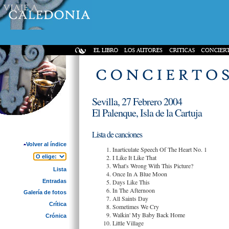
Sevilla, 27 Febrero 2004
El Palenque, Isla de la Cartuja
Lista de canciones
Volver al índice
Inarticulate Speech Of The Heart No. 1
I Like It Like That
What's Wrong With This Picture?
Lista
Once In A Blue Moon
Entradas
Days Like This
In The Afternoon
Galería de fotos
All Saints Day
Crítica
Sometimes We Cry
Walkin' My Baby Back Home
Crónica
Little Village