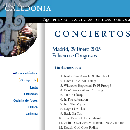
Madrid, 29 Enero 2005
Palacio de Congresos
Lista de canciones
Volver al índice
Inarticulate Speech Of The Heart
Have I Told You Lately
Whatever Happened To PJ Proby?
Lista
Don't Worry About A Thing
Entradas
Talk Is Cheap
In The Afternoon
Galería de fotos
Into The Mystic
Crítica
Days Like This
Back On Top
Crónica
Tore Down A La Rimbaud
Goin' Down Geneva > Brand New Cadillac
Rough God Goes Riding