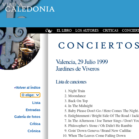
Valencia, 29 Julio 1999
Jardines de Viveros
Lista de canciones
Volver al índice
Night Train
Moondance
Back On Top
Lista
In The Midnight
Entradas
Baby Please Don't Go / Here Comes The Night 
Enlightenment / Bright Side Of The Road / Jack
Galería de fotos
In The Afternoon / Joe Turner Sings / Don't 
Crítica
Philosopher's Stone / Oh Didn't He Ramble
Goin' Down Geneva / Brand New Cadillac
Crónica
When The Leaves Come Falling Down