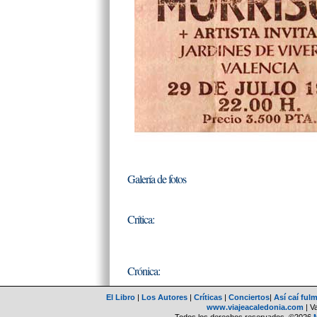
Galería de fotos
Crítica:
Crónica:
El Libro
|
Los Autores
|
Críticas
|
Conciertos
|
Así caí ful
www.viajeacaledonia.com
| V