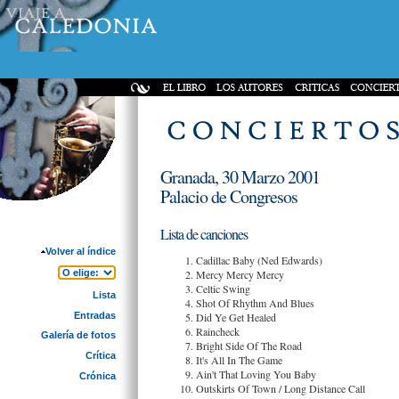
Granada, 30 Marzo 2001
Palacio de Congresos
Lista de canciones
Volver al índice
Cadillac Baby (Ned Edwards)
Mercy Mercy Mercy
Celtic Swing
Lista
Shot Of Rhythm And Blues
Entradas
Did Ye Get Healed
Raincheck
Galería de fotos
Bright Side Of The Road
Crítica
It's All In The Game
Ain't That Loving You Baby
Crónica
Outskirts Of Town / Long Distance Call