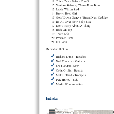
Think Twice Before You Go
Vanlose Stairway / Trans-Euro Train
Jackie Wilson Said
Brown Eyed Girl
Goin' Down Geneva / Brand New Cadillac
It's All Over Now Baby Blue
Don't Worry About A Thing
Back On Top
That's Life
Precious Time
E: Gloria
Duración: 1h 33m
Richard Dunn - Teclados
Ned Edwards - Guitarra
Lee Goodall - Saxo
Colin Griffin - Batería
Matt Holland - Trompeta
Pete Hurley - Bajo
Martin Winning – Saxo
Entradas