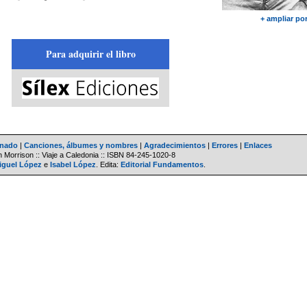
+ ampliar po
Para adquirir el libro
inado
|
Canciones, álbumes y nombres
|
Agradecimientos
|
Errores
|
Enlaces
 Morrison :: Viaje a Caledonia ::
ISBN
84-245-1020-8
iguel López
e
Isabel López
. Edita:
Editorial Fundamentos
.