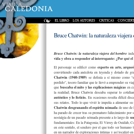
Bruce Chatwin: la naturaleza viajera
Bruce Chatwin: la naturaleza viajera del hombre
inda
vida y obra a responder al interrogante: ¿Por qué e
El personaje se edificó como
experto en arte, arqueól
convirtiendo cada anécdota en leyenda y dotado de gr
Chatwin (1940-1989)
se definía a sí mismo como “e
perdido”, tesoro familiar que le llevó a emprender su viaj
que
buscaba el mito y las explicaciones mágicas
en c
la realidad; Bruce Chatwin deseaba superar lo cotidia
auténtico y lo ficticio.
En ocasiones resulta difícil disc
sus relatos. Todo lo que vivió le impelía a alimentar su
Chatwin desgranando el espíritu nómada
de uno de 
ha parado de crecer tras su prematuro fallecimiento por si
nostalgia de un pasado nómada presente a lo largo de
una
fundamentales: En la Patagonia; El Virrey de Ouidah; Col
en este sentido, el sendero por el que todo ser humano tra
en un narrador de exploraciones íntimas y así localizó en