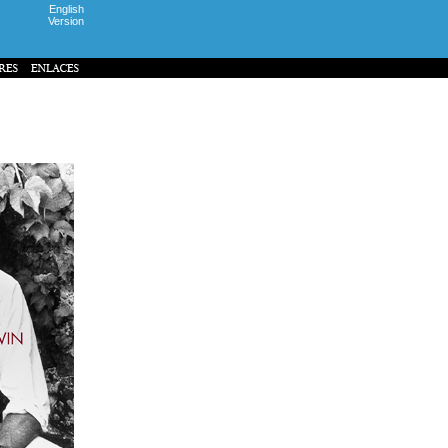
English
Version