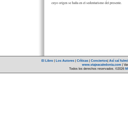
cuyo origen se halla en el sedentarismo del presente.
El Libro
|
Los Autores
|
Críticas
|
Conciertos
|
Así caí fulm
www.viajeacaledonia.com
| Van
Todos los derechos reservados. ©2026
M