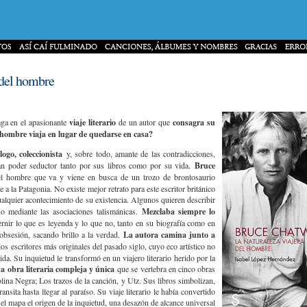
 del hombre
ga en el apasionante
viaje literario
de un autor que
consagra su
l hombre viaja en lugar de quedarse en casa?
ogo, coleccionista
y, sobre todo, amante de las contradicciones,
an poder seductor tanto por sus libros como por su vida.
Bruce
l hombre que va y viene en busca de un trozo de brontosaurio
e a la Patagonia. No existe mejor retrato para este escritor británico
ualquier acontecimiento de su existencia. Algunos quieren describir
no mediante las asociaciones talismánicas.
Mezclaba siempre lo
ernir lo que es leyenda y lo que no, tanto en su biografía como en
 obsesión, sacando brillo a la verdad.
La autora camina junto a
los escritores más originales del pasado siglo, cuyo eco artístico no
da. Su inquietud le transformó en un viajero literario herido por la
 obra literaria compleja y única
que se vertebra en cinco obras
ina Negra; Los trazos de la canción, y Utz. Sus libros simbolizan,
nsita hasta llegar al paraíso. Su viaje literario le había convertido
 el mapa el origen de la inquietud, una desazón de alcance universal