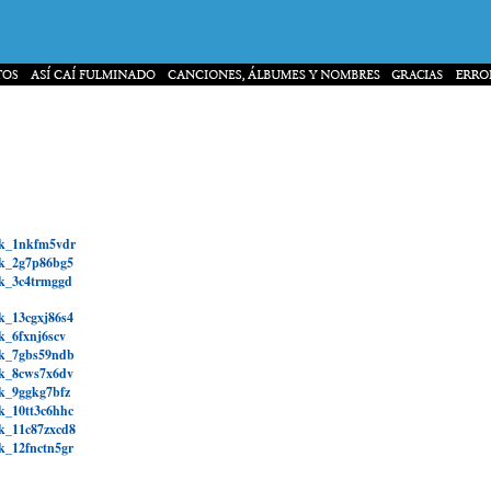
hk_1nkfm5vdr
hk_2g7p86bg5
hk_3c4trmggd
k_13cgxj86s4
k_6fxnj6scv
hk_7gbs59ndb
hk_8cws7x6dv
hk_9ggkg7bfz
k_10tt3c6hhc
hk_11c87zxcd8
k_12fnctn5gr