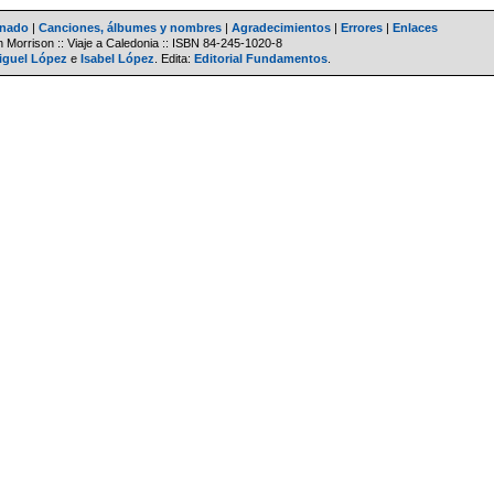
inado
|
Canciones, álbumes y nombres
|
Agradecimientos
|
Errores
|
Enlaces
 Morrison :: Viaje a Caledonia ::
ISBN
84-245-1020-8
iguel López
e
Isabel López
. Edita:
Editorial Fundamentos
.