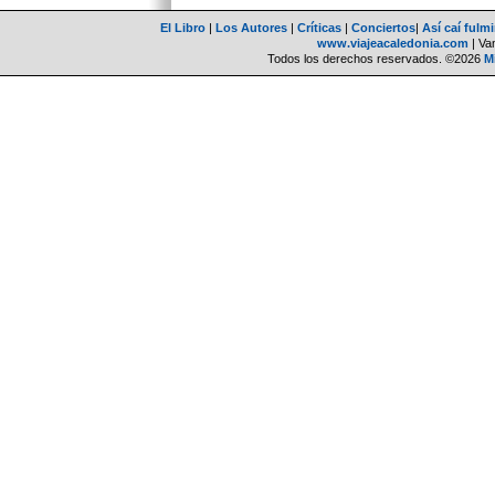
El Libro
|
Los Autores
|
Críticas
|
Conciertos
|
Así caí fulm
www.viajeacaledonia.com
| Van
Todos los derechos reservados. ©2026
M