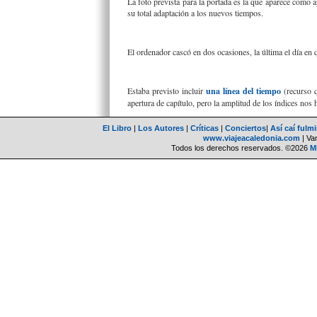
La foto prevista para la portada es la que aparece como
su total adaptación a los nuevos tiempos.
El ordenador cascó en dos ocasiones, la última el día en 
Estaba previsto incluir
una línea del tiempo
(recurso q
apertura de capítulo, pero la amplitud de los índices nos h
El Libro
|
Los Autores
|
Críticas
|
Conciertos
|
Así caí fulm
www.viajeacaledonia.com
| Van
Todos los derechos reservados. ©2026
M