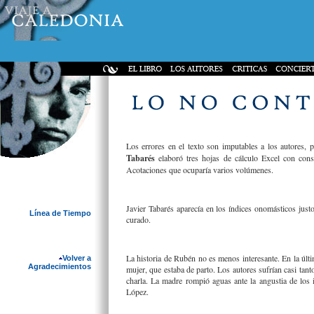
Los errores en el texto son imputables a los autores,
Tabarés
elaboró tres hojas de cálculo Excel con consi
Acotaciones que ocuparía varios volúmenes.
Javier Tabarés aparecía en los índices onomásticos justo
Línea de Tiempo
curado.
La historia de Rubén no es menos interesante. En la últi
Volver a
Agradecimientos
mujer, que estaba de parto. Los autores sufrían casi tant
charla. La madre rompió aguas ante la angustia de los i
López.