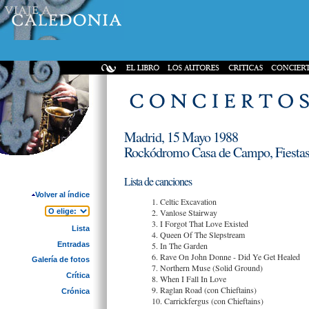
Madrid, 15 Mayo 1988
Rockódromo Casa de Campo, Fiestas 
Lista de canciones
Volver al índice
1. Celtic Excavation
2. Vanlose Stairway
3. I Forgot That Love Existed
Lista
4. Queen Of The Slepstream
Entradas
5. In The Garden
6. Rave On John Donne - Did Ye Get Healed
Galería de fotos
7. Northern Muse (Solid Ground)
Crítica
8. When I Fall In Love
9. Raglan Road (con Chieftains)
Crónica
10. Carrickfergus (con Chieftains)