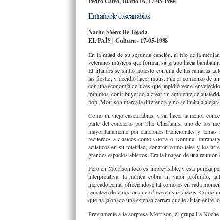
Pedro Calvo, Diario 16, 17-05-1988
Entrañable cascarrabias
Nacho Sáenz De Tejada
EL PAÍS | Cultura - 17-05-1988
En la mitad de su segunda canción, al filo de la medi
veteranos músicos que forman su grupo hacia bambalinas
El irlandés se sintió molesto con una de las cámaras au
las fiestas, y decidió hacer mutis. Fue el comienzo de u
con una economía de luces que impidió ver el envejecido 
mínimos, contribuyendo a crear un ambiente de austerid
pop. Morrison marca la diferencia y no se limita a aleja
Como un viejo cascarrabias, y sin hacer la menor conces
parte del concierto por The Chieftains, uno de los m
mayoritariamente por canciones tradicionales y temas
recuerdos a clásicos como Gloria o Dominó. Intransigen
acústicos en su totalidad, sonaron como tales y los arr
grandes espacios abiertos. Era la imagen de una reunión 
Pero en Morrison todo es imprevisible, y esta pureza pe
interpretativa, la música cobra un valor profundo, au
mercadotecnia, ofreciéndose tal como es en cada momento
ramalazo de emoción que ofrece en sus discos. Como un
que ha jalonado una extensa carrera que le sitúan entre lo
Previamente a la sorpresa Morrison, el grupo La Noche 