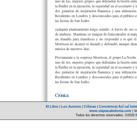
uno de los, mejores grupos que defienden la fusión entre
la fluidez en la ejecución, la seguridad en el escenario
dos guitarras de inspiración flamenca y una utilización 
Residentes en Londres y desconocidos para el público es
las fiestas de San Isidro.
cualquier planteamiento tenga sentido. A través de sus ca
de ataduras. Mantiene su imagen de francotirador al mar
un irlandés para irlandeses y no respondió a lo que 
Morrison no alcanzó el duende y defraudó, aunque demost
música de nuestros días.
Previamente a la sorpresa Morrison, el grupo La Noche 
uno de los, mejores grupos que defienden la fusión entre
la fluidez en la ejecución, la seguridad en el escenario
dos guitarras de inspiración flamenca y una utilización 
Residentes en Londres y desconocidos para el público es
las fiestas de San Isidro.
Crónica:
El Libro
|
Los Autores
|
Críticas
|
Conciertos
|
Así caí ful
www.viajeacaledonia.com
| V
Todos los derechos reservados. ©2026