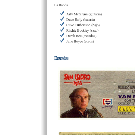
La Banda
Arty McGlynn (guitarra)
Dave Early (batería)
Clive Culbertson (bajo)
Ritchie Buckley (saxo)
Derek Bell (teclados)
June Boyce (coros)
Entradas