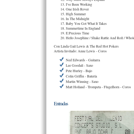
I've Been Working
One Irish Rover
High Summer
In The Midnight
Baby You Got What It Takes
Summertime In England
E:Precious Time
Hello Josephine / Shake Rattle And Roll / Whol
Con Linda Gail Lewis & The Red Hot Pokers
Artista Invitado: Anne Lewis - Coros
Ned Edwards - Guitarra
Lee Goodall - Saxo
Pete Hurley - Bajo
Colin Griffin - Batería
Martin Winning - Saxo
Matt Holland - Trompeta - Flugelhorn - Coros
Entradas