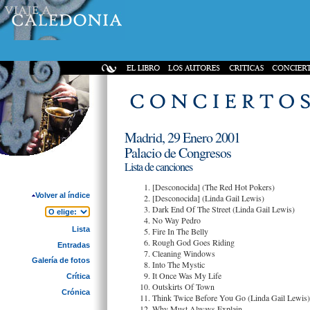
Madrid, 29 Enero 2001
Palacio de Congresos
Lista de canciones
[Desconocida] (The Red Hot Pokers)
Volver al índice
[Desconocida] (Linda Gail Lewis)
Dark End Of The Street (Linda Gail Lewis)
No Way Pedro
Lista
Fire In The Belly
Rough God Goes Riding
Entradas
Cleaning Windows
Galería de fotos
Into The Mystic
It Once Was My Life
Crítica
Outskirts Of Town
Crónica
Think Twice Before You Go (Linda Gail Lewis)
Why Must Always Explain