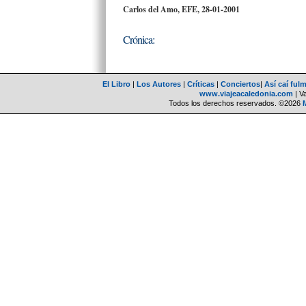
Carlos del Amo, EFE,
28-01-2001
Crónica:
El Libro
|
Los Autores
|
Críticas
|
Conciertos
|
Así caí ful
www.viajeacaledonia.com
| V
Todos los derechos reservados. ©2026